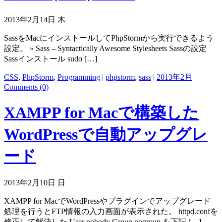
2013年2月14日 木
SassをMacにインストールしてPhpStormから実行できるよう
設定。 » Sass – Syntactically Awesome Stylesheets Sassの設定
Sassインストール sudo […]
CSS
,
PhpStorm
,
Programming
|
phpstorm
,
sass
|
2013年2月
|
Comments (0)
XAMPP for Macで構築した
WordPressで自動アップグレ
ード
2013年2月10日 日
XAMPP for MacでWordPressやプラグインでアップグレード
処理を行うとFTP情報の入力画面が表示された。 httpd.confを
修正して解決した User nobody Group nogroup を下記 […]