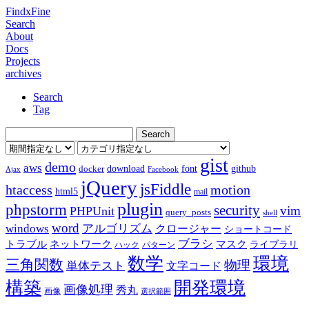
FindxFine
Search
About
Docs
Projects
archives
Search
Tag
gist
demo
aws
download
font
github
docker
Ajax
Facebook
jQuery
jsFiddle
htaccess
motion
html5
mail
plugin
phpstorm
security
vim
PHPUnit
query_posts
shell
word
アルゴリズム
windows
クロージャー
ショートコード
ブラシ
トラブル
ネットワーク
マスク
ライブラリ
ハック
パターン
数学
環境
三角関数
物理
単体テスト
文字コード
構築
開発環境
画像処理
秀丸
画像
選択範囲