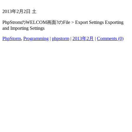
2013年2月2日 土
PhpStromのWELCOM画面?のFile > Export Settings Exporting
and Importing Settings
PhpStorm
,
Programming
|
phpstorm
|
2013年2月
|
Comments (0)