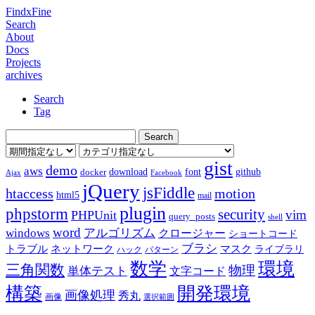
FindxFine
Search
About
Docs
Projects
archives
Search
Tag
gist
demo
aws
download
font
github
docker
Ajax
Facebook
jQuery
jsFiddle
htaccess
motion
html5
mail
plugin
phpstorm
security
vim
PHPUnit
query_posts
shell
word
アルゴリズム
windows
クロージャー
ショートコード
ブラシ
トラブル
ネットワーク
マスク
ライブラリ
ハック
パターン
数学
環境
三角関数
物理
単体テスト
文字コード
構築
開発環境
画像処理
秀丸
画像
選択範囲