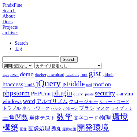
FindxFine
Search
About
Docs
Projects
archives
Search
Tag
gist
demo
aws
download
font
github
docker
Ajax
Facebook
jQuery
jsFiddle
htaccess
motion
html5
mail
plugin
phpstorm
security
vim
PHPUnit
query_posts
shell
word
アルゴリズム
windows
クロージャー
ショートコード
ブラシ
トラブル
ネットワーク
マスク
ライブラリ
ハック
パターン
数学
環境
三角関数
物理
単体テスト
文字コード
構築
開発環境
画像処理
秀丸
画像
選択範囲