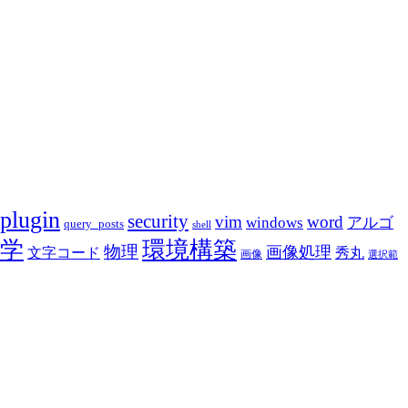
plugin
security
vim
word
アルゴ
windows
query_posts
shell
学
環境構築
物理
画像処理
文字コード
秀丸
画像
選択範