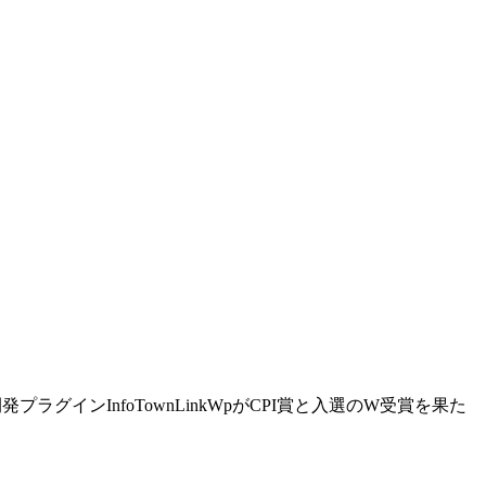
プラグインInfoTownLinkWpがCPI賞と入選のW受賞を果た