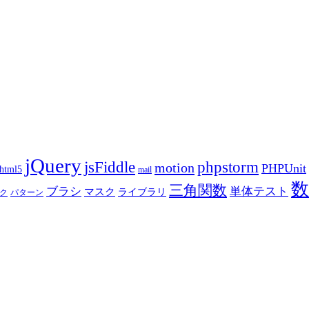
jQuery
phpstorm
jsFiddle
motion
PHPUnit
html5
mail
数
三角関数
ブラシ
単体テスト
マスク
ライブラリ
ク
パターン