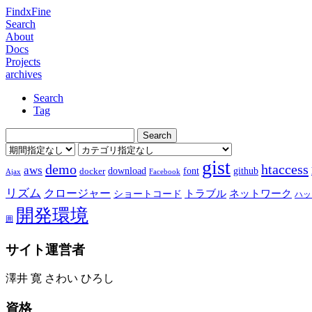
FindxFine
Search
About
Docs
Projects
archives
Search
Tag
gist
demo
htaccess
aws
download
font
github
docker
Ajax
Facebook
リズム
クロージャー
ショートコード
トラブル
ネットワーク
ハッ
開発環境
囲
サイト運営者
澤井 寛 さわい ひろし
資格