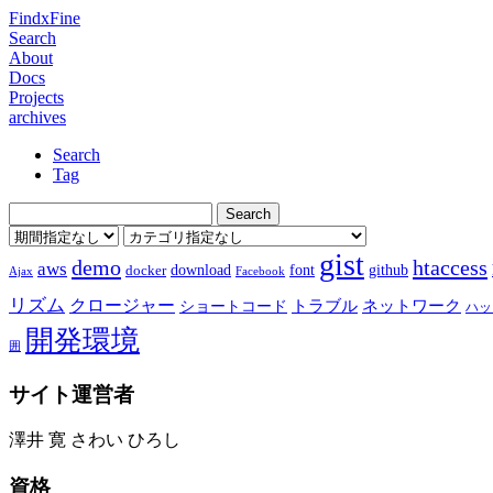
FindxFine
Search
About
Docs
Projects
archives
Search
Tag
gist
demo
htaccess
aws
download
font
github
docker
Ajax
Facebook
リズム
クロージャー
ショートコード
トラブル
ネットワーク
ハッ
開発環境
囲
サイト運営者
澤井 寛 さわい ひろし
資格