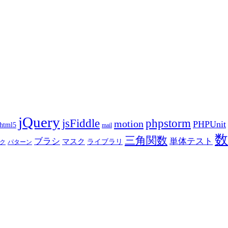
jQuery
phpstorm
jsFiddle
motion
PHPUnit
html5
mail
数
三角関数
ブラシ
単体テスト
マスク
ライブラリ
ク
パターン