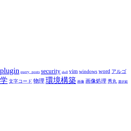
plugin
security
vim
word
アルゴ
windows
query_posts
shell
学
環境構築
物理
画像処理
文字コード
秀丸
画像
選択範