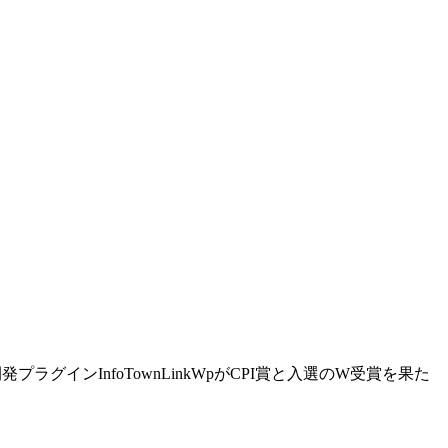
プラグインInfoTownLinkWpがCPI賞と入選のW受賞を果た