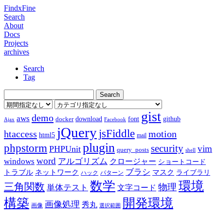
FindxFine
Search
About
Docs
Projects
archives
Search
Tag
gist
demo
aws
download
font
github
docker
Ajax
Facebook
jQuery
jsFiddle
htaccess
motion
html5
mail
plugin
phpstorm
security
vim
PHPUnit
query_posts
shell
word
アルゴリズム
windows
クロージャー
ショートコード
ブラシ
トラブル
ネットワーク
マスク
ライブラリ
ハック
パターン
数学
環境
三角関数
物理
単体テスト
文字コード
構築
開発環境
画像処理
秀丸
画像
選択範囲