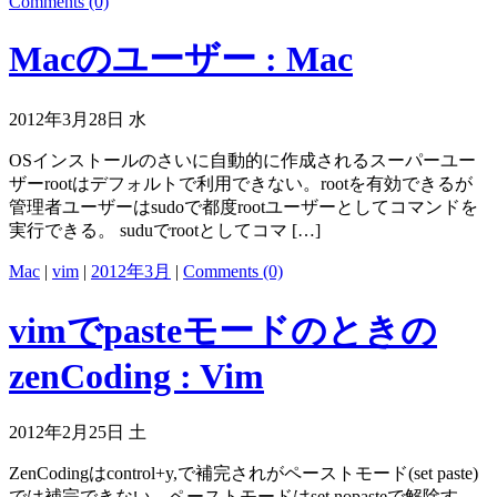
Comments (0)
Macのユーザー : Mac
2012年3月28日 水
OSインストールのさいに自動的に作成されるスーパーユー
ザーrootはデフォルトで利用できない。rootを有効できるが
管理者ユーザーはsudoで都度rootユーザーとしてコマンドを
実行できる。 suduでrootとしてコマ […]
Mac
|
vim
|
2012年3月
|
Comments (0)
vimでpasteモードのときの
zenCoding : Vim
2012年2月25日 土
ZenCodingはcontrol+y,で補完されがペーストモード(set paste)
では補完できない。ペーストモードはset nopasteで解除す