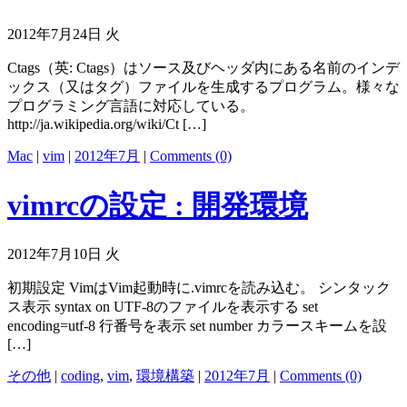
2012年7月24日 火
Ctags（英: Ctags）はソース及びヘッダ内にある名前のインデ
ックス（又はタグ）ファイルを生成するプログラム。様々な
プログラミング言語に対応している。
http://ja.wikipedia.org/wiki/Ct […]
Mac
|
vim
|
2012年7月
|
Comments (0)
vimrcの設定 : 開発環境
2012年7月10日 火
初期設定 VimはVim起動時に.vimrcを読み込む。 シンタック
ス表示 syntax on UTF-8のファイルを表示する set
encoding=utf-8 行番号を表示 set number カラースキームを設
[…]
その他
|
coding
,
vim
,
環境構築
|
2012年7月
|
Comments (0)