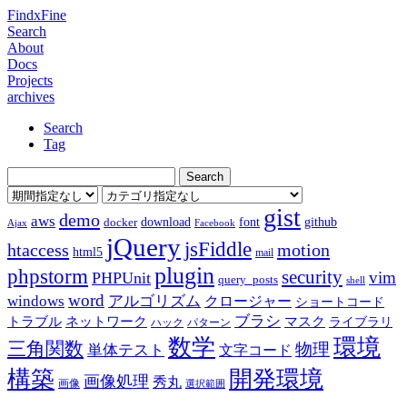
FindxFine
Search
About
Docs
Projects
archives
Search
Tag
gist
demo
aws
download
font
github
docker
Ajax
Facebook
jQuery
jsFiddle
htaccess
motion
html5
mail
plugin
phpstorm
security
vim
PHPUnit
query_posts
shell
word
アルゴリズム
windows
クロージャー
ショートコード
ブラシ
トラブル
ネットワーク
マスク
ライブラリ
ハック
パターン
数学
環境
三角関数
物理
単体テスト
文字コード
構築
開発環境
画像処理
秀丸
画像
選択範囲