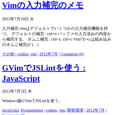
Vimの入力補完のメモ
2012年7月10日 火
入力補完 vimはデフォルトでいくつかの入力補完機能を持
つ。 デフォルトの補完 : ctrl+n バッファや入力済みの内容か
ら補完する。 オムニ補完 : ctrl+x, ctrl+o Vim7からは組み込み
のオムニ補完が […]
その他
|
coding
,
vim
|
2012年7月
|
Comments (0)
GVimでJSLintを使う :
JavaScript
2012年7月5日 木
Windows版GVimでJSLintを使う。
JavaScript
,
Programming
|
coding
,
vim
,
開発環境
|
2012年7月
|