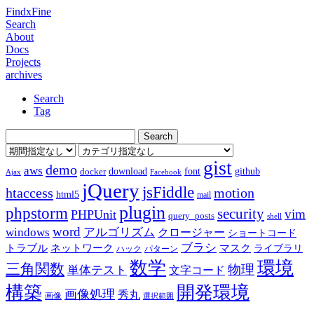
FindxFine
Search
About
Docs
Projects
archives
Search
Tag
gist
demo
aws
download
font
github
docker
Ajax
Facebook
jQuery
jsFiddle
htaccess
motion
html5
mail
plugin
phpstorm
security
vim
PHPUnit
query_posts
shell
word
アルゴリズム
windows
クロージャー
ショートコード
ブラシ
トラブル
ネットワーク
マスク
ライブラリ
ハック
パターン
数学
環境
三角関数
物理
単体テスト
文字コード
構築
開発環境
画像処理
秀丸
画像
選択範囲