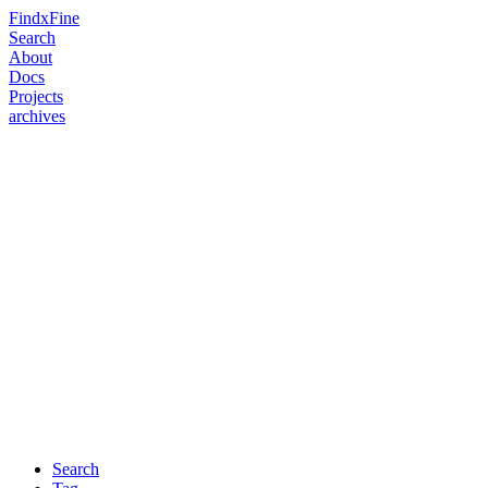
FindxFine
Search
About
Docs
Projects
archives
Search