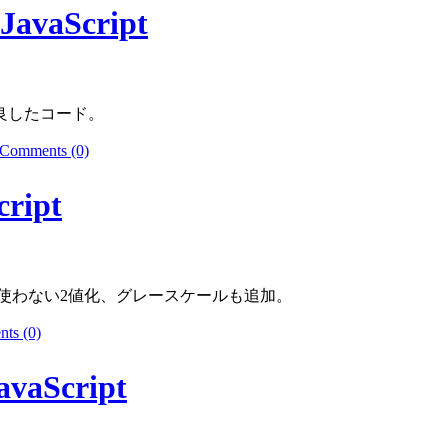
aScript
良したコード。
Comments (0)
ipt
使わない2値化、グレースケールも追加。
ts (0)
Script