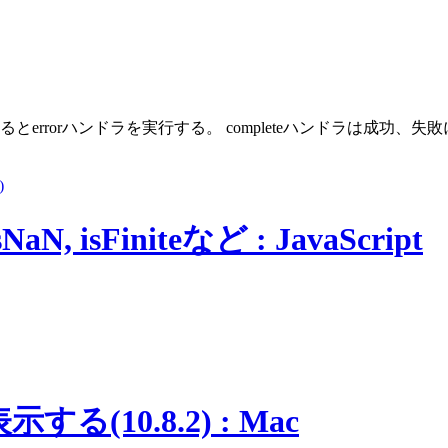
失敗するとerrorハンドラを実行する。 completeハンドラは成功
)
N, isFiniteなど : JavaScript
10.8.2) : Mac