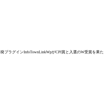
プラグインInfoTownLinkWpがCPI賞と入選のW受賞を果た