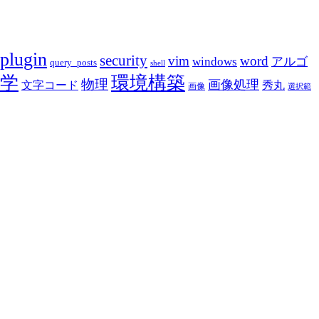
plugin
security
vim
word
アルゴ
windows
query_posts
shell
学
環境構築
物理
画像処理
文字コード
秀丸
画像
選択範