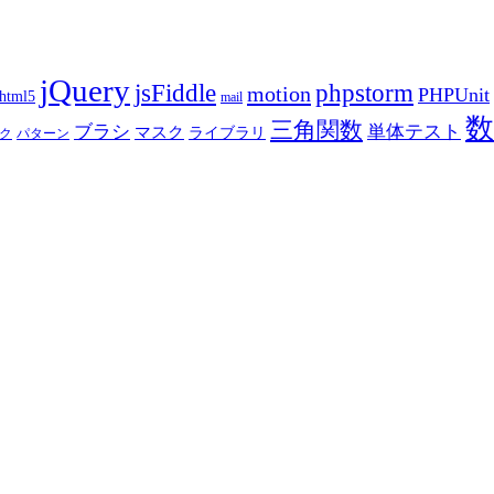
jQuery
phpstorm
jsFiddle
motion
PHPUnit
html5
mail
数
三角関数
ブラシ
単体テスト
マスク
ライブラリ
ク
パターン