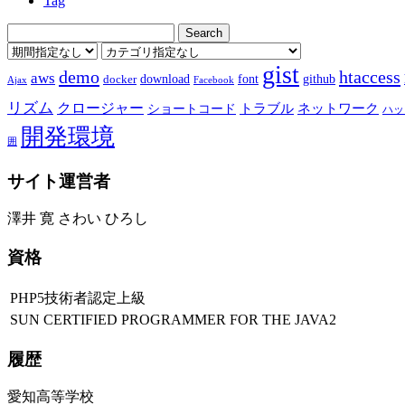
Tag
gist
demo
htaccess
aws
download
font
github
docker
Ajax
Facebook
リズム
クロージャー
ショートコード
トラブル
ネットワーク
ハッ
開発環境
囲
サイト運営者
澤井 寛 さわい ひろし
資格
PHP5技術者認定上級
SUN CERTIFIED PROGRAMMER FOR THE JAVA2
履歴
愛知高等学校