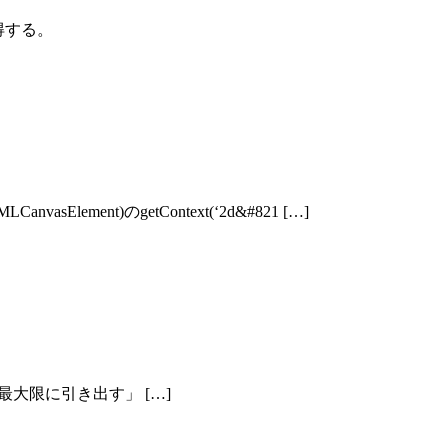
得する。
ent)のgetContext(‘2d&#821 […]
可能性を最大限に引き出す」 […]