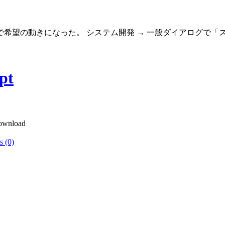
希望の動きになった。 システム開発 → 一般ダイアログで「
pt
nload
 (0)