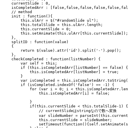
    currentSlide : 0,

    isCompletedArr : [false,false,false,false,false,fal
    // method

    init : function(){

        this.ulArr = $("#randomSlide ul");

        this.totalSlide = this.ulArr.length;

        this.currentSlide = 0;

        this.setAnimate(this.ulArr[this.currentSlide]);

    },

    splitID : function(value)

    {

        return $(value).attr('id').split('-').pop();

    },

    checkCompleted : function(listNumber) {

        var self = this;

        if (this.isCompletedArr[listNumber] == false) {

            this.isCompletedArr[listNumber] = true;

        }

        var isCompleted = this.isCompletedArr.toString(
        if (isCompleted.indexOf('false') == -1) {

            for (var i = 0; i < this.isCompletedArr.len
                this.isCompletedArr[i] = false;

            }

            if(this.currentSlide < this.totalSlide-1) {

                // currentSlideはstringなので数へ変換

                var slideNumber = parseInt(this.current
                this.currentSlide = slideNumber;

                setTimeout(function(){self.setAnimate(s