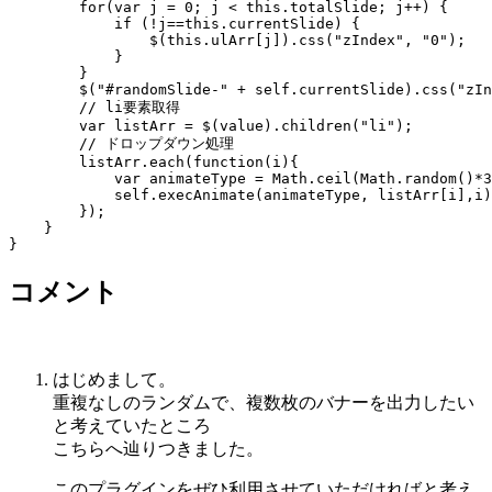
        for(var j = 0; j < this.totalSlide; j++) {

            if (!j==this.currentSlide) {

                $(this.ulArr[j]).css("zIndex", "0");

            }

        }

        $("#randomSlide-" + self.currentSlide).css("zIn
        // li要素取得

        var listArr = $(value).children("li");

        // ドロップダウン処理

        listArr.each(function(i){

            var animateType = Math.ceil(Math.random()*3
            self.execAnimate(animateType, listArr[i],i)
        });

    }

}
コメント
はじめまして。
重複なしのランダムで、複数枚のバナーを出力したい
と考えていたところ
こちらへ辿りつきました。
このプラグインをぜひ利用させていただければと考え