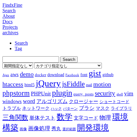
FindxFine
Search
About
Docs
Projects
archives
Search
Tag
gist
demo
aws
download
font
github
docker
Ajax
Facebook
jQuery
jsFiddle
htaccess
motion
html5
mail
plugin
phpstorm
security
vim
PHPUnit
query_posts
shell
word
アルゴリズム
windows
クロージャー
ショートコード
ブラシ
トラブル
ネットワーク
マスク
ライブラリ
ハック
パターン
数学
環境
三角関数
物理
単体テスト
文字コード
構築
開発環境
画像処理
秀丸
画像
選択範囲