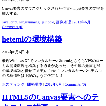
Canvas要素のマウスクリックされた位置へinput要素の文字を
挿入する。
JavaScript
,
Programming
|
jsFiddle
,
画像処理
|
2012年6月
|
Comments (0)
hetemlの環境構築
2012年6月6日 水
最近Windows XPでレンタルサーバhetemlとさくらVPSのロー
カル開発環境を構築する必要があった。その際の覚書をMac
の環境構築と併せてメモ)。 heteml レンタルサーバヘテムル
の各種情報は下記のように仮定 […]
ホスティング
|
開発環境
|
2012年6月
|
Comments (0)
HTML5のCanvas要素へのテ