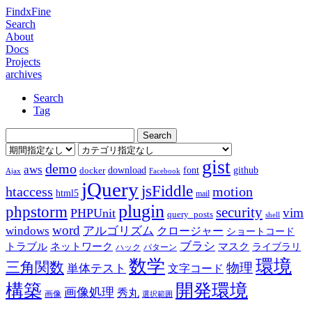
FindxFine
Search
About
Docs
Projects
archives
Search
Tag
gist
demo
aws
download
font
github
docker
Ajax
Facebook
jQuery
jsFiddle
htaccess
motion
html5
mail
plugin
phpstorm
security
vim
PHPUnit
query_posts
shell
word
アルゴリズム
windows
クロージャー
ショートコード
ブラシ
トラブル
ネットワーク
マスク
ライブラリ
ハック
パターン
数学
環境
三角関数
物理
単体テスト
文字コード
構築
開発環境
画像処理
秀丸
画像
選択範囲