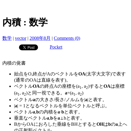
内積 : 数学
数学
|
vector
|
2008年8月
|
Comments (0)
Pocket
内積の覚書
始点をO,終点がAのベクトルを
OA
(太字大文字)で表す
(通常のOAは直線を表す)。
ベクトル
OA
の終点Aの座標を(a
, a
)すると
OA
は座標
1
2
(a
, a
)と同一視できる。
a
=(a
, a
)
1
2
1
2
ベクトル
a
の大きさ/長さ/ノルムを|
a
|と表す。
|
a
| = 1となるベクトルを単位ベクトルと呼ぶ。
ベクトル
a
,
b
の内積を
a
·
b
と表す。
垂直なベクトル
a
,
b
を
a
⊥bと表す。
BからOAにおろした垂線をBHとすると
OH
は
b
の
a
上へ
の正射影ベクトル。