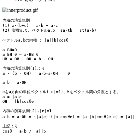
内積の演算規則

(1) 
a
·(
b
+
c
) = 
a
·
b
 + 
a
·
c
(2) 実数s,t, ベクトル
a
,
b
	s
a
·t
b
 = st(
a
·
b
)

ベクトルa,bの内積 : |
a
||
b
|cosθ

a
·
BH
a
·
BH
=0 ⇔ 
a
·
HB
HB
 = 
OB
 - 
OH
 = 
b
 - 
OH
a 
· (
b
 - 
OH
) = 
a
·
b
-
a
·
OH
  = 0

a
·
b
 = 
a
·
OH
e
を
a
方向の単位ベクトル(|
e
a
 = |
a
|
e
OH
 = |
b
|cosθ
e
内積の演算規則(2),|
e
a
·
b
 = 
a
·
OH
 = (|
a
|
e
)·(|
b
|cosθ
e
) = |
a
||b|cosθ(
e
·
e
) = |
a
||
上記より

cosθ = 
a
·
b
 / |
a
||
b
|