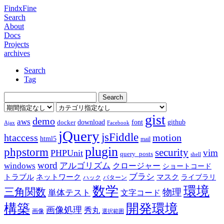
FindxFine
Search
About
Docs
Projects
archives
Search
Tag
gist
demo
aws
download
font
github
docker
Ajax
Facebook
jQuery
jsFiddle
htaccess
motion
html5
mail
plugin
phpstorm
security
vim
PHPUnit
query_posts
shell
word
アルゴリズム
windows
クロージャー
ショートコード
ブラシ
トラブル
ネットワーク
マスク
ライブラリ
ハック
パターン
数学
環境
三角関数
物理
単体テスト
文字コード
構築
開発環境
画像処理
秀丸
画像
選択範囲