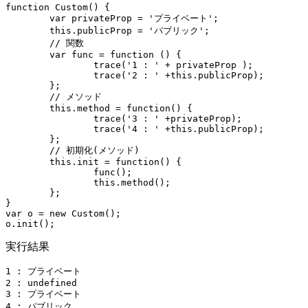
function Custom() {

	var privateProp = 'プライベート';

	this.publicProp = 'パブリック';

	// 関数

	var func = function () {

		trace('1 : ' + privateProp );		// ---1

		trace('2 : ' +this.publicProp);		// ---2

	};

	// メソッド

	this.method = function() {

		trace('3 : ' +privateProp);		// ---3

		trace('4 : ' +this.publicProp);		// ---4

	};

	// 初期化(メソッド)

	this.init = function() {

		func();

		this.method();

	};

}

var o = new Custom();

o.init();
実行結果
1 : プライベート

2 : undefined

3 : プライベート

4 : パブリック