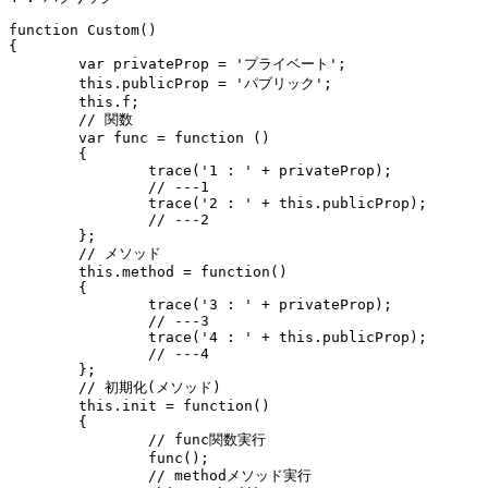
function Custom()

{

	var privateProp = 'プライベート';

	this.publicProp = 'パブリック';

	this.f;

	// 関数

	var func = function ()

	{

		trace('1 : ' + privateProp);

		// ---1

		trace('2 : ' + this.publicProp);

		// ---2

	};

	// メソッド

	this.method = function()

	{

		trace('3 : ' + privateProp);

		// ---3

		trace('4 : ' + this.publicProp);

		// ---4

	};

	// 初期化(メソッド)

	this.init = function()

	{

		// func関数実行

		func();

		// methodメソッド実行
