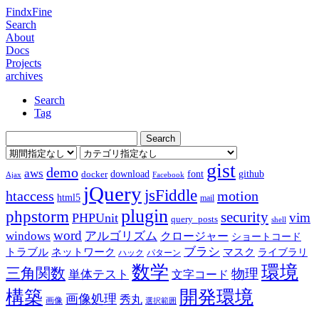
FindxFine
Search
About
Docs
Projects
archives
Search
Tag
gist
demo
aws
download
font
github
docker
Ajax
Facebook
jQuery
jsFiddle
htaccess
motion
html5
mail
plugin
phpstorm
security
vim
PHPUnit
query_posts
shell
word
アルゴリズム
windows
クロージャー
ショートコード
ブラシ
トラブル
ネットワーク
マスク
ライブラリ
ハック
パターン
数学
環境
三角関数
物理
単体テスト
文字コード
構築
開発環境
画像処理
秀丸
画像
選択範囲