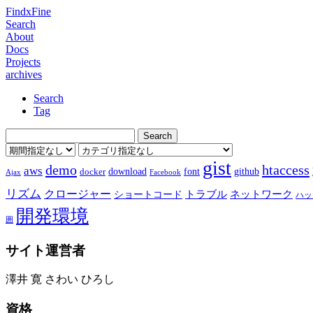
FindxFine
Search
About
Docs
Projects
archives
Search
Tag
gist
demo
htaccess
aws
download
font
github
docker
Ajax
Facebook
リズム
クロージャー
ショートコード
トラブル
ネットワーク
ハッ
開発環境
囲
サイト運営者
澤井 寛 さわい ひろし
資格