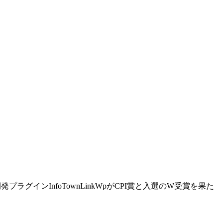
プラグインInfoTownLinkWpがCPI賞と入選のW受賞を果た