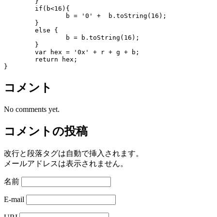
	}

	if(b<16){

		b = '0' +  b.toString(16);

	}

	else {

		b = b.toString(16);

	}

	var hex = '0x' + r + g + b;

	return hex;

}
コメント
No comments yet.
コメントの投稿
改行と段落タグは自動で挿入されます。
メールアドレスは表示されません。
名前
E-mail