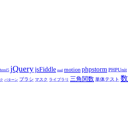
jQuery
phpstorm
jsFiddle
motion
PHPUnit
html5
mail
数
三角関数
ブラシ
単体テスト
マスク
ライブラリ
ク
パターン