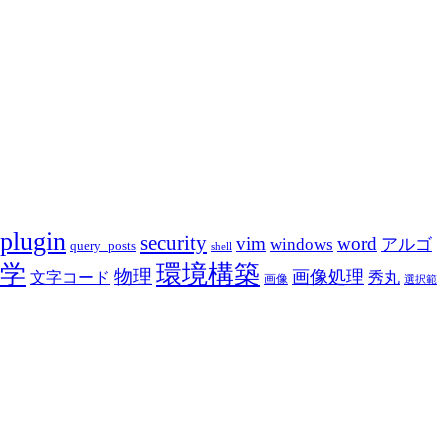
plugin
security
vim
word
アルゴ
windows
query_posts
shell
学
環境構築
物理
画像処理
文字コード
秀丸
画像
選択範