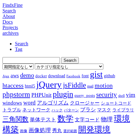
FindxFine
Search
About
Docs
Projects
archives
Search
Tag
gist
demo
aws
download
font
github
docker
Ajax
Facebook
jQuery
jsFiddle
htaccess
motion
html5
mail
plugin
phpstorm
security
vim
PHPUnit
query_posts
shell
word
アルゴリズム
windows
クロージャー
ショートコード
ブラシ
トラブル
ネットワーク
マスク
ライブラリ
ハック
パターン
数学
環境
三角関数
物理
単体テスト
文字コード
構築
開発環境
画像処理
秀丸
画像
選択範囲