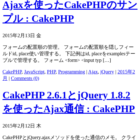
Ajaxを使ったCakePHPのサン
プル : CakePHP
2015年2月13日 金
フォームの配置順の管理。 フォームの配置順を隠しフィー
ルドid, place使い管理する。 下記例はid, placeをexamplesテー
ブルで管理する。 フォーム <form> <input typ […]
CakePHP
,
JavaScript
,
PHP
,
Programming
|
Ajax
,
jQuery
|
2015年2
月
|
Comments (0)
CakePHP 2.6.1とjQuery 1.8.2
を使ったAjax通信 : CakePHP
2015年2月12日 木
CakePHPとjQuery.ajaxメソッドを使った通信のメモ。 クライ