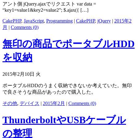
アント側 jQuery.ajaxでリクエスト var data =
“key1=value1&key2=value2”; $.ajax({ […]
CakePHP
,
JavaScript
,
Programming
|
CakePHP
,
jQuery
|
2015年2
月
|
Comments (0)
無印の商品でポータブルHDD
を収納
2015年2月10日 火
ポータブルHDDのうまく収納できないか考えていた。無印
で良さそうな商品があったので購入した。
その他
,
デバイス
|
2015年2月
|
Comments (0)
ThunderboltやUSBケーブル
の整理