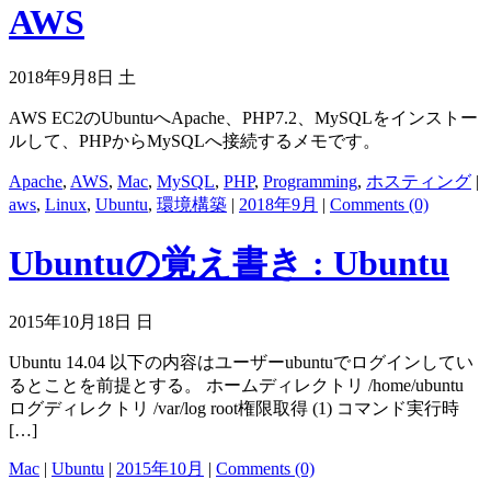
AWS
2018年9月8日 土
AWS EC2のUbuntuへApache、PHP7.2、MySQLをインストー
ルして、PHPからMySQLへ接続するメモです。
Apache
,
AWS
,
Mac
,
MySQL
,
PHP
,
Programming
,
ホスティング
|
aws
,
Linux
,
Ubuntu
,
環境構築
|
2018年9月
|
Comments (0)
Ubuntuの覚え書き : Ubuntu
2015年10月18日 日
Ubuntu 14.04 以下の内容はユーザーubuntuでログインしてい
るとことを前提とする。 ホームディレクトリ /home/ubuntu
ログディレクトリ /var/log root権限取得 (1) コマンド実行時
[…]
Mac
|
Ubuntu
|
2015年10月
|
Comments (0)