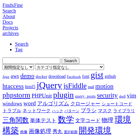
FindxFine
Search
About
Docs
Projects
archives
Search
Tag
gist
demo
aws
download
font
github
docker
Ajax
Facebook
jQuery
jsFiddle
htaccess
motion
html5
mail
plugin
phpstorm
security
vim
PHPUnit
query_posts
shell
word
アルゴリズム
windows
クロージャー
ショートコード
ブラシ
トラブル
ネットワーク
マスク
ライブラリ
ハック
パターン
数学
環境
三角関数
物理
単体テスト
文字コード
構築
開発環境
画像処理
秀丸
画像
選択範囲