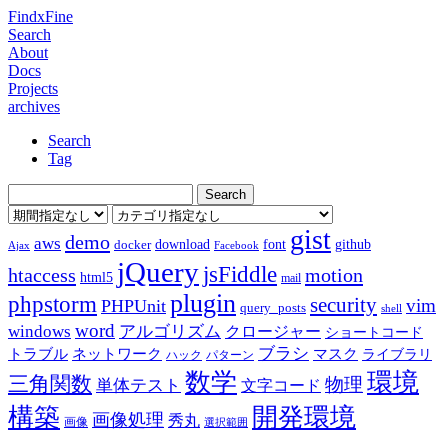
FindxFine
Search
About
Docs
Projects
archives
Search
Tag
gist
demo
aws
download
font
github
docker
Ajax
Facebook
jQuery
jsFiddle
htaccess
motion
html5
mail
plugin
phpstorm
security
vim
PHPUnit
query_posts
shell
word
アルゴリズム
windows
クロージャー
ショートコード
ブラシ
トラブル
ネットワーク
マスク
ライブラリ
ハック
パターン
数学
環境
三角関数
物理
単体テスト
文字コード
構築
開発環境
画像処理
秀丸
画像
選択範囲