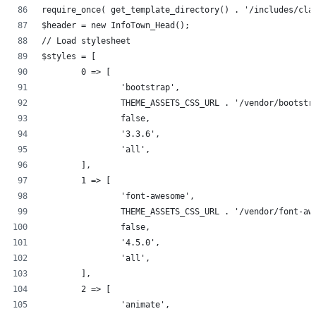
require_once( get_template_directory() . '/includes/cla
$header = new InfoTown_Head();
// Load stylesheet
$styles = [
	0 => [
		'bootstrap',
		THEME_ASSETS_CSS_URL . '/vendor/bootst
		false,
		'3.3.6',
		'all',
	],
	1 => [
		'font-awesome',
		THEME_ASSETS_CSS_URL . '/vendor/font-a
		false,
		'4.5.0',
		'all',
	],
	2 => [
		'animate',