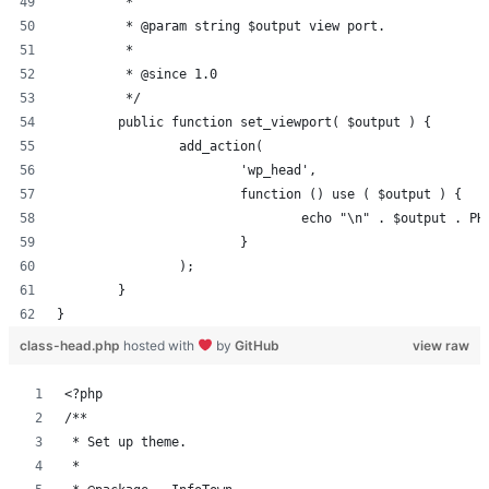
	 *
	 * @param string $output view port.
	 *
	 * @since 1.0
	 */
	public function set_viewport( $output ) {
		add_action(
			'wp_head',
			function () use ( $output ) {
				echo "\n" . $output . P
			}
		);
	}
}
class-head.php
hosted with
by
GitHub
view raw
<?php
/**
 * Set up theme.
 *