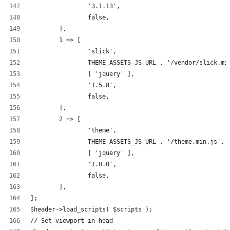
		'3.1.13',
		false,
	],
	1 => [
		'slick',
		THEME_ASSETS_JS_URL . '/vendor/slick.mi
		[ 'jquery' ],
		'1.5.8',
		false,
	],
	2 => [
		'theme',
		THEME_ASSETS_JS_URL . '/theme.min.js',
		[ 'jquery' ],
		'1.0.0',
		false,
	],
];
$header->load_scripts( $scripts );
// Set viewport in head