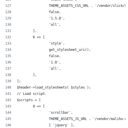
		THEME_ASSETS_CSS_URL . '/vendor/slick/s
		false,
		'1.5.8',
		'all',
	],
	6 => [
		'style',
		get_stylesheet_uri(),
		false,
		'1.0',
		'all',
	],
];
$header->load_stylesheets( $styles );
// Load script.
$scripts = [
	0 => [
		'scrollbar',
		THEME_ASSETS_JS_URL . '/vendor/malihu-
		[ 'jquery' ],