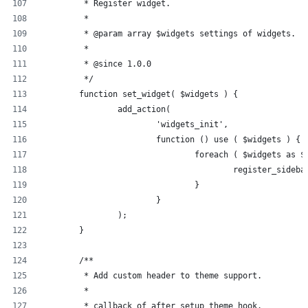
	 * Register widget.
	 *
	 * @param array $widgets settings of widgets.
	 *
	 * @since 1.0.0
	 */
	function set_widget( $widgets ) {
		add_action(
			'widgets_init',
			function () use ( $widgets ) {
				foreach ( $widgets as 
					register_side
				}
			}
		);
	}
	/**
	 * Add custom header to theme support.
	 *
	 * callback of after_setup_theme hook.