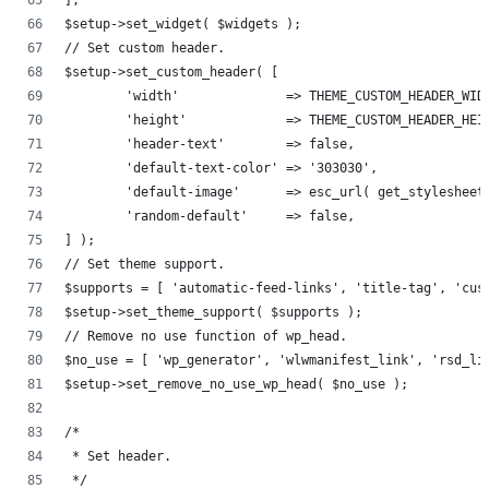
];
$setup->set_widget( $widgets );
// Set custom header.
$setup->set_custom_header( [
	'width'              => THEME_CUSTOM_HEADER_WID
	'height'             => THEME_CUSTOM_HEADER_HEI
	'header-text'        => false,
	'default-text-color' => '303030',
	'default-image'      => esc_url( get_stylesheet
	'random-default'     => false,
] );
// Set theme support.
$supports = [ 'automatic-feed-links', 'title-tag', 'cus
$setup->set_theme_support( $supports );
// Remove no use function of wp_head.
$no_use = [ 'wp_generator', 'wlwmanifest_link', 'rsd_li
$setup->set_remove_no_use_wp_head( $no_use );
/*
 * Set header.
 */