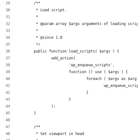
	/**
	 * Load script.
	 *
	 * @param array $args arguments of loading scrip
	 *
	 * @since 1.0
	 */
	public function load_scripts( $args ) {
		add_action(
			'wp_enqueue_scripts',
			function () use ( $args ) {
				foreach ( $args as $arg 
					wp_enqueue_s
				}
			}
		);
	}
	/**
	 * Set viewport in head