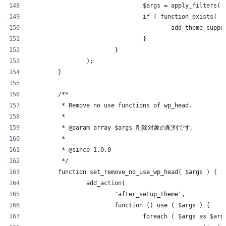
				$args = apply_filters
				if ( function_exists(
					add_theme_su
				}
			}
		);
	}
	/**
	 * Remove no use functions of wp_head.
	 *
	 * @param array $args 削除対象の配列です。
	 *
	 * @since 1.0.0
	 */
	function set_remove_no_use_wp_head( $args ) {
		add_action(
			'after_setup_theme',
			function () use ( $args ) {
				foreach ( $args as $arg