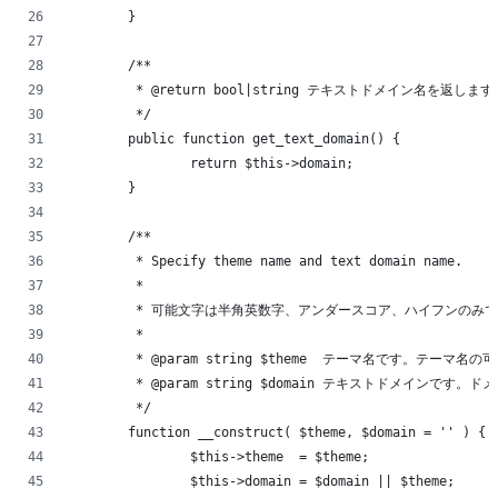
	}
	/**
	 * @return bool|string テキストドメイン名を返します
	 */
	public function get_text_domain() {
		return $this->domain;
	}
	/**
	 * Specify theme name and text domain name.
	 *
	 * 可能文字は半角英数字、アンダースコア、ハイフンのみです
	 *
	 * @param string $theme  テーマ名です。
	 * @param string $domain テキストドメイ
	 */
	function __construct( $theme, $domain = '' ) {
		$this->theme  = $theme;
		$this->domain = $domain || $theme;