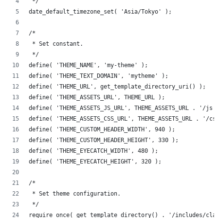
 */
date_default_timezone_set( 'Asia/Tokyo' );
/*
 * Set constant.
 */
define( 'THEME_NAME', 'my-theme' );
define( 'THEME_TEXT_DOMAIN', 'mytheme' );
define( 'THEME_URL', get_template_directory_uri() );
define( 'THEME_ASSETS_URL', THEME_URL );
define( 'THEME_ASSETS_JS_URL', THEME_ASSETS_URL . '/js'
define( 'THEME_ASSETS_CSS_URL', THEME_ASSETS_URL . '/cs
define( 'THEME_CUSTOM_HEADER_WIDTH', 940 );
define( 'THEME_CUSTOM_HEADER_HEIGHT', 330 );
define( 'THEME_EYECATCH_WIDTH', 480 );
define( 'THEME_EYECATCH_HEIGHT', 320 );
/*
 * Set theme configuration.
 */
require_once( get_template_directory() . '/includes/cla