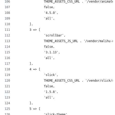
		THEME_ASSETS_CSS_URL . '/vendor/animate
		false,
		'4.5.0',
		'all',
	],
	3 => [
		'scrollbar',
		THEME_ASSETS_JS_URL . '/vendor/malihu-
		false,
		'3.1.13',
		'all',
	],
	4 => [
		'slick',
		THEME_ASSETS_CSS_URL . '/vendor/slick/s
		false,
		'1.5.8',
		'all',
	],
	5 => [
		'slick-theme',