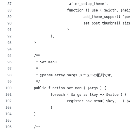
			'after_setup_theme',
			function () use ( $width, $heig
				add_theme_support( 'p
				set_post_thumbnail_si
			}
		);
	}
	/**
	 * Set menu.
	 *
	 * @param array $args メニューの配列です。
	 */
	public function set_menu( $args ) {
		foreach ( $args as $key => $value ) {
			register_nav_menu( $key, __( $
		}
	}
	/**