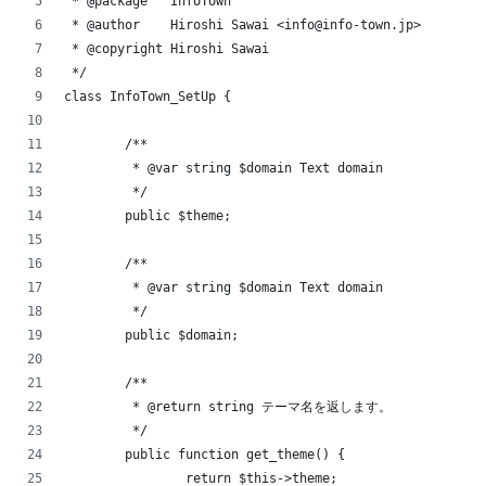
 * @package   InfoTown
 * @author    Hiroshi Sawai <info@info-town.jp>
 * @copyright Hiroshi Sawai
 */
class InfoTown_SetUp {
	/**
	 * @var string $domain Text domain
	 */
	public $theme;
	/**
	 * @var string $domain Text domain
	 */
	public $domain;
	/**
	 * @return string テーマ名を返します。
	 */
	public function get_theme() {
		return $this->theme;