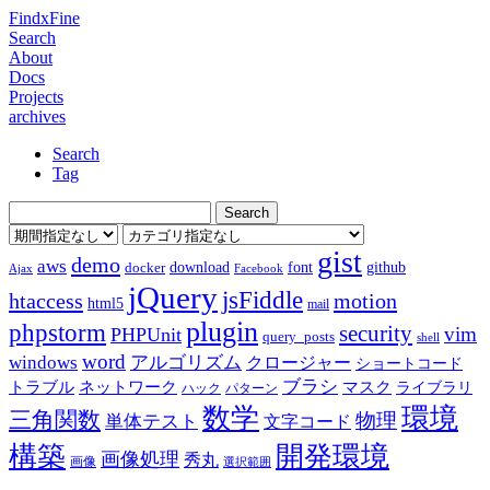
FindxFine
Search
About
Docs
Projects
archives
Search
Tag
gist
demo
aws
download
font
github
docker
Ajax
Facebook
jQuery
jsFiddle
htaccess
motion
html5
mail
plugin
phpstorm
security
vim
PHPUnit
query_posts
shell
word
アルゴリズム
windows
クロージャー
ショートコード
ブラシ
トラブル
ネットワーク
マスク
ライブラリ
ハック
パターン
数学
環境
三角関数
物理
単体テスト
文字コード
構築
開発環境
画像処理
秀丸
画像
選択範囲