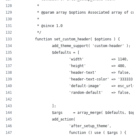
	 *
	 * @param array $options Associated array of cu
	 *
	 * @since 1.0
	 */
	function set_custom_header( $options ) {
		add_theme_support( 'custom-header' );
		$defaults = [
			'width'             => 1140,
			'height'            => 480,
			'header-text'       => false,
			'header-text-color' => '333333'
			'default-image'     => esc_ur
			'random-default'    => false,
		];
		$args     = array_merge( $defaults, $op
		add_action(
			'after_setup_theme',
			function () use ( $args ) {