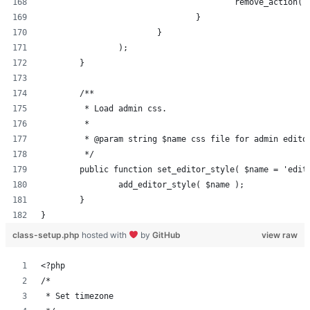
					remove_actio
				}
			}
		);
	}
	/**
	 * Load admin css.
	 *
	 * @param string $name css file for admin edito
	 */
	public function set_editor_style( $name = 'edit
		add_editor_style( $name );
	}
}
class-setup.php
hosted with
by
GitHub
view raw
<?php
/*
 * Set timezone