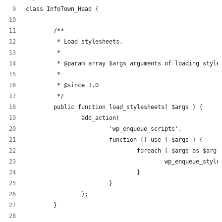
class InfoTown_Head {
	/**
	 * Load stylesheets.
	 *
	 * @param array $args arguments of loading style
	 *
	 * @since 1.0
	 */
	public function load_stylesheets( $args ) {
		add_action(
			'wp_enqueue_scripts',
			function () use ( $args ) {
				foreach ( $args as $arg 
					wp_enqueue_s
				}
			}
		);
	}