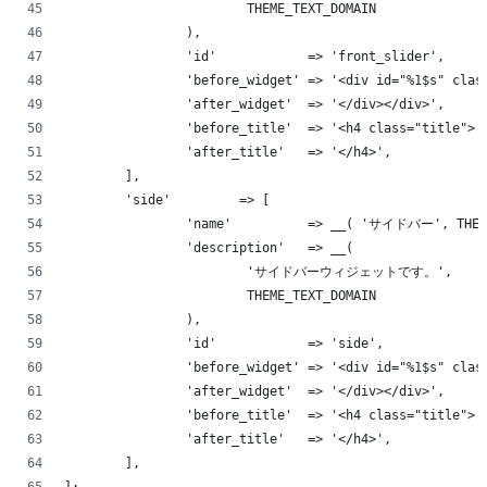
			THEME_TEXT_DOMAIN
		),
		'id'            => 'front_slider',
		'before_widget' => '<div id="%1$s" cla
		'after_widget'  => '</div></div>',
		'before_title'  => '<h4 class="title">'
		'after_title'   => '</h4>',
	],
	'side'         => [
		'name'          => __( 'サイドバー', THEM
		'description'   => __(
			'サイドバーウィジェットです。',
			THEME_TEXT_DOMAIN
		),
		'id'            => 'side',
		'before_widget' => '<div id="%1$s" cla
		'after_widget'  => '</div></div>',
		'before_title'  => '<h4 class="title">'
		'after_title'   => '</h4>',
	],