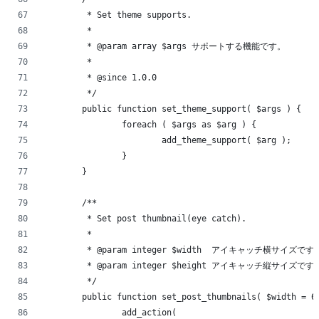
	 * Set theme supports.
	 *
	 * @param array $args サポートする機能です。
	 *
	 * @since 1.0.0
	 */
	public function set_theme_support( $args ) {
		foreach ( $args as $arg ) {
			add_theme_support( $arg );
		}
	}
	/**
	 * Set post thumbnail(eye catch).
	 *
	 * @param integer $width  アイキャッチ横サイズです
	 * @param integer $height アイキャッチ縦サイズです
	 */
	public function set_post_thumbnails( $width = 6
		add_action(