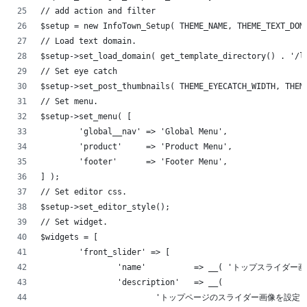
// add action and filter
$setup = new InfoTown_Setup( THEME_NAME, THEME_TEXT_DOM
// Load text domain.
$setup->set_load_domain( get_template_directory() . '/l
// Set eye catch
$setup->set_post_thumbnails( THEME_EYECATCH_WIDTH, THEM
// Set menu.
$setup->set_menu( [
	'global__nav' => 'Global Menu',
	'product'     => 'Product Menu',
	'footer'      => 'Footer Menu',
] );
// Set editor css.
$setup->set_editor_style();
// Set widget.
$widgets = [
	'front_slider' => [
		'name'          => __( 'トップスライダー画像
		'description'   => __(
			'トップページのスライダー画像を設定