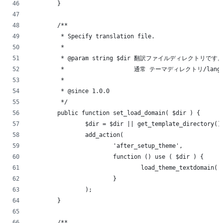
	}
	/**
	 * Specify translation file.
	 *
	 * @param string $dir 翻訳ファイルディレクトリです
	 *                    通常 テーマディレクトリ/lang
	 *
	 * @since 1.0.0
	 */
	public function set_load_domain( $dir ) {
		$dir = $dir || get_template_directory()
		add_action(
			'after_setup_theme',
			function () use ( $dir ) {
				load_theme_textdomain
			}
		);
	}
	/**