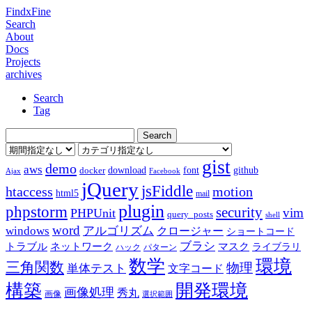
FindxFine
Search
About
Docs
Projects
archives
Search
Tag
gist
demo
aws
download
font
github
docker
Ajax
Facebook
jQuery
jsFiddle
htaccess
motion
html5
mail
plugin
phpstorm
security
vim
PHPUnit
query_posts
shell
word
アルゴリズム
windows
クロージャー
ショートコード
ブラシ
トラブル
ネットワーク
マスク
ライブラリ
ハック
パターン
数学
環境
三角関数
物理
単体テスト
文字コード
構築
開発環境
画像処理
秀丸
画像
選択範囲