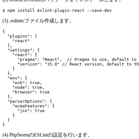
(3) .eslintrcファイル作成します。
{

  "plugins": [

    "react"

  ],

  "settings": {

    "react": {

      "pragma": "React",  // Pragma to use, default to 
      "version": "15.0" // React version, default to th
    }

  },

  "env": {

    "es6": true,

    "node": true,

    "browser": true

  },

  "parserOptions": {

    "ecmaFeatures": {

      "jsx": true

    }

  }

(4) PhpStormのESLintの設定を行います。