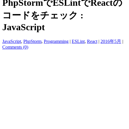
PhpStormでESLintでReactの
コードをチェック :
JavaScript
JavaScript
,
PhpStorm
,
Programming
|
ESLint
,
React
|
2016年5月
|
Comments (0)