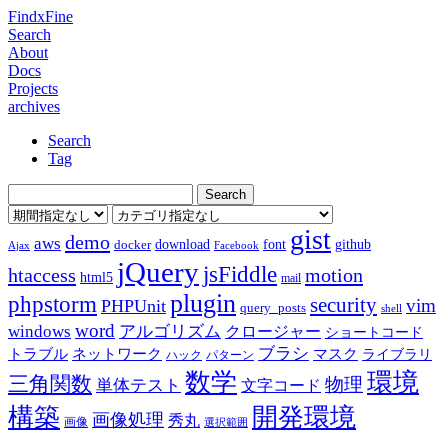
FindxFine
Search
About
Docs
Projects
archives
Search
Tag
gist
demo
aws
download
font
github
docker
Ajax
Facebook
jQuery
jsFiddle
htaccess
motion
html5
mail
plugin
phpstorm
security
vim
PHPUnit
query_posts
shell
word
アルゴリズム
windows
クロージャー
ショートコード
ブラシ
トラブル
ネットワーク
マスク
ライブラリ
ハック
パターン
数学
環境
三角関数
物理
単体テスト
文字コード
構築
開発環境
画像処理
秀丸
画像
選択範囲