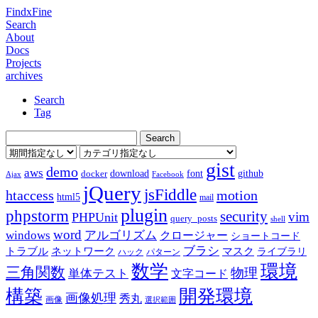
FindxFine
Search
About
Docs
Projects
archives
Search
Tag
gist
demo
aws
download
font
github
docker
Ajax
Facebook
jQuery
jsFiddle
htaccess
motion
html5
mail
plugin
phpstorm
security
vim
PHPUnit
query_posts
shell
word
アルゴリズム
windows
クロージャー
ショートコード
ブラシ
トラブル
ネットワーク
マスク
ライブラリ
ハック
パターン
数学
環境
三角関数
物理
単体テスト
文字コード
構築
開発環境
画像処理
秀丸
画像
選択範囲