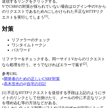
送信するリンクをクリックする。
VでCSRFの対策が採られていない場合はログイン中のVから
のリクエストであるためAにしかけられた不正なHTTPリク
[1]
エストを実行してしまう
。
対策
リファラーのチェック
ワンタイムトークン
パスワード
リファラーをチェックする。同一サイトVからのリクエスト
[2]
なら処理を行う。そうでなければエラーで返す
。
参考URL
»
開発者のための正しいCSRF対策
»
高木浩光の@自宅の日記
[1] 不正なHTTPリクエストを送信する手段は上記のようにサ
イトのリンクとして仕掛けたり、メールの中に不正なリンク
を埋め込む等の方法などがある。
[2] しかしウィルス対策ソフトやブラウザーの設定によって