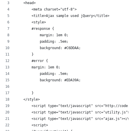
    <head>
        <meta charset="utf-8">
        <title>Ajax sample used jQuery</title>
        <style>
        #response {
            margin: 1em 0;
            padding: .5em;
            background: #C6DDAA;
        }
        #error {
        margin: 1em 0;
            padding: .5em;
            background: #EDA39A;
        }
    </style>
        <script type="text/javascript" src="http://code.
        <script type="text/javascript" src="utility.js">
        <script type="text/javascript" src="ajax.js"></s
        <script>