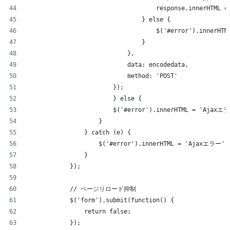
                                    response.innerHTML =
                                } else {
                                    $('#error').innerH
                                }
                            },
                            data: encodedata,
                            method: 'POST'
                        });
                        } else {
                        $('#error').innerHTML = 'Ajaxエ
                    }
                } catch (e) {
                    $('#error').innerHTML = 'Ajaxエラー';
                }
            });
            // ページリロード抑制
            $('form').submit(function() {
                return false;
            });