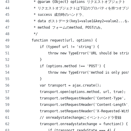
         * @param {Object} options リクエストオブジェクト  
         * リクエストオブジェクトは下記のプロパティを持つオブジ
         * success 成功時のハンドラ、
         * data ポストデータ(key1=value1&key2=value
         * method フォームのmethod。POSTのみ。
         */
        function request(url, options) {
            if (typeof url != 'string') {
                throw new TypeError('URL should be strin
            }
            if (options.method !== 'POST') {
                throw new TypeError('method is only post
            }
            var transport = ajax.create();
            transport.open(options.method, url, true);
            transport.setRequestHeader('Content-Type', '
            transport.setRequestHeader('Content-Length',
            transport.setRequestHeader('X-Requested-With
            // onreadystatechangeにイベントハンドラ登録
            transport.onreadystatechange = function() {
                if (transport.readyState === 4) {