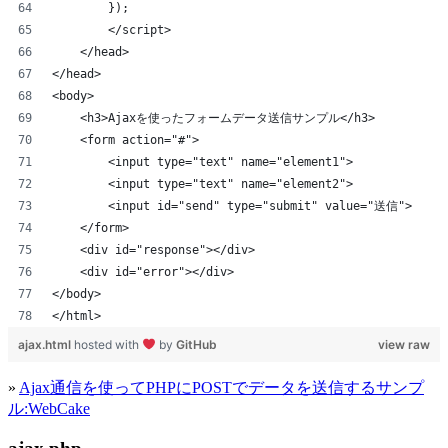
        });
        </script>
    </head>
</head>
<body>
    <h3>Ajaxを使ったフォームデータ送信サンプル</h3>
    <form action="#">
    	<input type="text" name="element1">
        <input type="text" name="element2">
        <input id="send" type="submit" value="送信">
    </form>
    <div id="response"></div>
    <div id="error"></div>
</body>
</html>
ajax.html
hosted with
by
GitHub
view raw
»
Ajax通信を使ってPHPにPOSTでデータを送信するサンプ
ル:WebCake