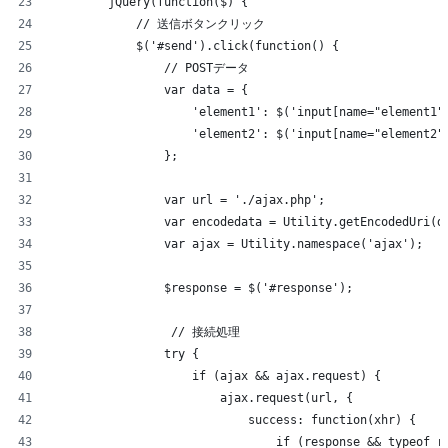
        jQuery(function($) {
            // 送信ボタンクリック
            $('#send').click(function() {
                // POSTデータ
                var data = {
                    'element1': $('input[name="element1"
                    'element2': $('input[name="element2"
                };
                var url = './ajax.php';
                var encodedata = Utility.getEncodedUri(d
                var ajax = Utility.namespace('ajax');
                $response = $('#response');
                 // 接続処理
                try {
                    if (ajax && ajax.request) {
                        ajax.request(url, {
                            success: function(xhr) {
                                if (response && typeof r