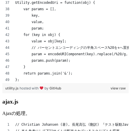
Utility.getEncodedUri = function(obj) {
    var params = [],
        key,
        value,
        param;
    for (key in obj) {
        value = obj[key];
        // パーセントエンコーディングの半角スペース%20を+へ置換
        param = encodeURIComponent(key).replace(/%20/g, 
        params.push(param);
    }
    return params.join('&');
};
utility.js
hosted with
by
GitHub
view raw
ajax.js
Ajaxの処理。
// Christian Johansen (著), 長尾高弘 (翻訳) 『テスト駆動JavaS