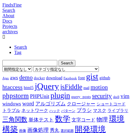
FindxFine
Search
About
Docs
Projects
archives
Search
Tag
gist
demo
aws
download
font
github
docker
Ajax
Facebook
jQuery
jsFiddle
htaccess
motion
html5
mail
plugin
phpstorm
security
vim
PHPUnit
query_posts
shell
word
アルゴリズム
windows
クロージャー
ショートコード
ブラシ
トラブル
ネットワーク
マスク
ライブラリ
ハック
パターン
数学
環境
三角関数
物理
単体テスト
文字コード
構築
開発環境
画像処理
秀丸
画像
選択範囲