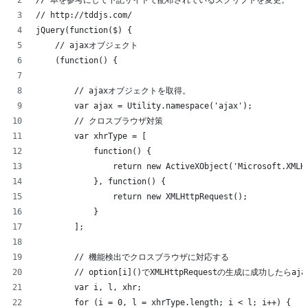
// 本を参考にして下記サイトで配布されているスクリプトを変更。
// http://tddjs.com/
jQuery(function($) {
    // ajaxオブジェクト
    (function() {
        // ajaxオブジェクトを取得。
        var ajax = Utility.namespace('ajax');
        // クロスブラウザ対策
        var xhrType = [
            function() {
                return new ActiveXObject('Microsoft.XMLH
            }, function() {
                return new XMLHttpRequest();
            }
        ];
        // 機能検出でクロスブラウザに対応する
        // option[i]()でXMLHttpRequestの生成に成功したらaj
        var i, l, xhr;
        for (i = 0, l = xhrType.length; i < l; i++) {