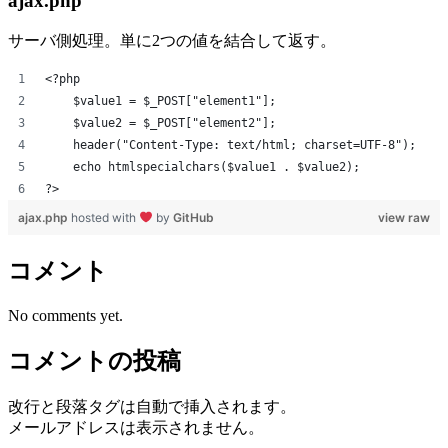
ajax.php
サーバ側処理。単に2つの値を結合して返す。
<?php
    $value1 = $_POST["element1"];
    $value2 = $_POST["element2"];
    header("Content-Type: text/html; charset=UTF-8");
    echo htmlspecialchars($value1 . $value2);
?>
ajax.php
hosted with
by
GitHub
view raw
コメント
No comments yet.
コメントの投稿
改行と段落タグは自動で挿入されます。
メールアドレスは表示されません。