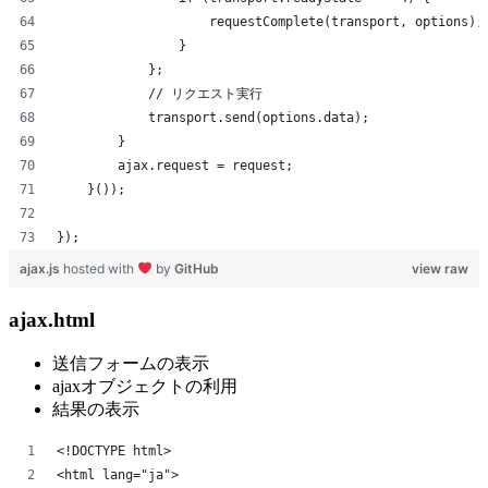
                    requestComplete(transport, options);
                }
            };
            // リクエスト実行
            transport.send(options.data);
        }
        ajax.request = request;
    }());
});
ajax.js
hosted with
by
GitHub
view raw
ajax.html
送信フォームの表示
ajaxオブジェクトの利用
結果の表示
<!DOCTYPE html>
<html lang="ja">