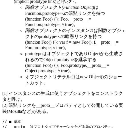
(implicit prototype link)と呼ぶ
。
関数オブジェクト(Function Object)
は
Fucntion.prototypeへの暗黙リンクを持つ
(function Foo() {}; Foo.__proto__ =
Function.prototype; // true)。
関数オブジェクトのインスタンス
は関数オブジェ
クトのprototypeへの暗黙リンクを持つ
(funcion Foo() {}; var f = new Foo(); f.__proto__ =
Foo.prototype; // true)。
prototypeはオブジェクトでありObjectから生成さ
れるのでObject.prototypeを継承する
(function Foo() {}; Foo.prototype.__proto__ =
Object.prototype; // true)。
オブジェクトリテラル{}はnew Object()のショー
トカット。
[1] インスタンスの生成に使うオブジェクトをコンストラク
タと呼ぶ。
[2] 暗黙リンクを__proto__プロパティとして公開している実
装(Mozillaなど)がある。
// ■ 基本

// __proto__はプロトタイプチェーンをたどる為のプロパティ。
