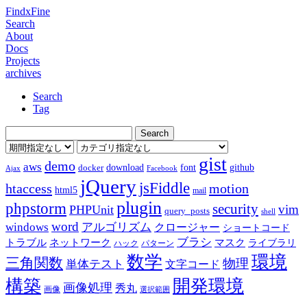
FindxFine
Search
About
Docs
Projects
archives
Search
Tag
gist
demo
aws
download
font
github
docker
Ajax
Facebook
jQuery
jsFiddle
htaccess
motion
html5
mail
plugin
phpstorm
security
vim
PHPUnit
query_posts
shell
word
アルゴリズム
windows
クロージャー
ショートコード
ブラシ
トラブル
ネットワーク
マスク
ライブラリ
ハック
パターン
数学
環境
三角関数
物理
単体テスト
文字コード
構築
開発環境
画像処理
秀丸
画像
選択範囲