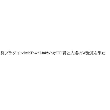
プラグインInfoTownLinkWpがCPI賞と入選のW受賞を果た