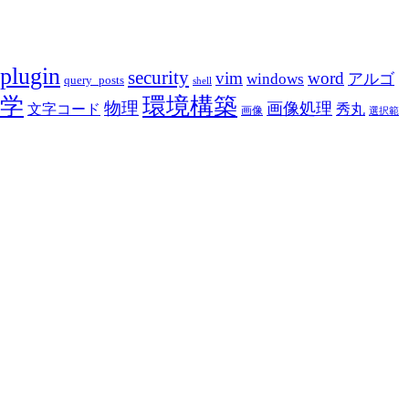
plugin
security
vim
word
アルゴ
windows
query_posts
shell
学
環境構築
物理
画像処理
文字コード
秀丸
画像
選択範