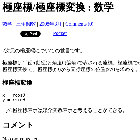
極座標/極座標変換 : 数学
数学
|
三角関数
|
2008年3月
|
Comments (0)
Pocket
2次元の極座標についての覚書です。
極座標は半径r(動径)と角度θ(偏角)で表される座標。極座標で
極座標変換で、極座標(r,θ)から直行座標の位置(x,y)を求める。
極座標変換
x = rcosθ

y = rsinθ
円の極座標表示は媒介変数表示と考えることができる。
コメント
No comments yet.