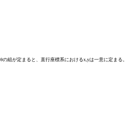
r,θの組が定まると、直行座標系におけるx,yは一意に定まる。