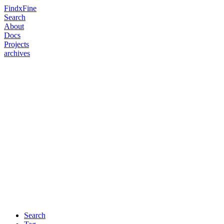
FindxFine
Search
About
Docs
Projects
archives
Search