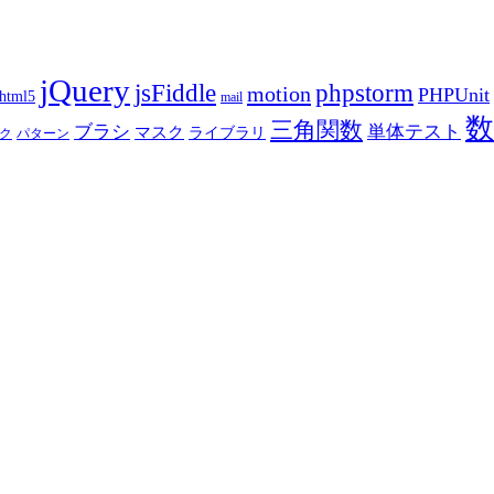
jQuery
phpstorm
jsFiddle
motion
PHPUnit
html5
mail
数
三角関数
ブラシ
単体テスト
マスク
ライブラリ
ク
パターン