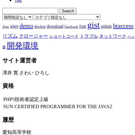
Tag
gist
demo
htaccess
aws
download
font
github
docker
Ajax
Facebook
リズム
クロージャー
ショートコード
トラブル
ネットワーク
ハッ
開発環境
囲
サイト運営者
澤井 寛 さわい ひろし
資格
PHP5技術者認定上級
SUN CERTIFIED PROGRAMMER FOR THE JAVA2
履歴
愛知高等学校