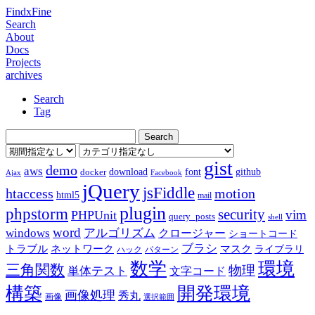
FindxFine
Search
About
Docs
Projects
archives
Search
Tag
gist
demo
aws
download
font
github
docker
Ajax
Facebook
jQuery
jsFiddle
htaccess
motion
html5
mail
plugin
phpstorm
security
vim
PHPUnit
query_posts
shell
word
アルゴリズム
windows
クロージャー
ショートコード
ブラシ
トラブル
ネットワーク
マスク
ライブラリ
ハック
パターン
数学
環境
三角関数
物理
単体テスト
文字コード
構築
開発環境
画像処理
秀丸
画像
選択範囲