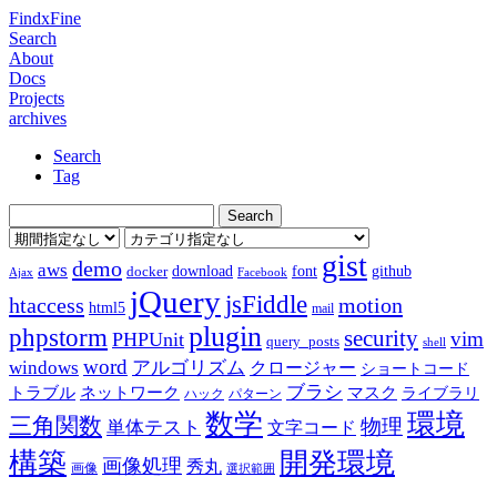
FindxFine
Search
About
Docs
Projects
archives
Search
Tag
gist
demo
aws
download
font
github
docker
Ajax
Facebook
jQuery
jsFiddle
htaccess
motion
html5
mail
plugin
phpstorm
security
vim
PHPUnit
query_posts
shell
word
アルゴリズム
windows
クロージャー
ショートコード
ブラシ
トラブル
ネットワーク
マスク
ライブラリ
ハック
パターン
数学
環境
三角関数
物理
単体テスト
文字コード
構築
開発環境
画像処理
秀丸
画像
選択範囲