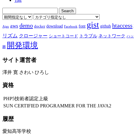
Tag
gist
demo
htaccess
aws
download
font
github
docker
Ajax
Facebook
リズム
クロージャー
ショートコード
トラブル
ネットワーク
ハッ
開発環境
囲
サイト運営者
澤井 寛 さわい ひろし
資格
PHP5技術者認定上級
SUN CERTIFIED PROGRAMMER FOR THE JAVA2
履歴
愛知高等学校