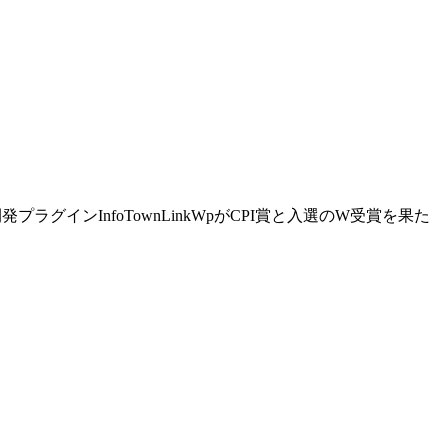
プラグインInfoTownLinkWpがCPI賞と入選のW受賞を果た