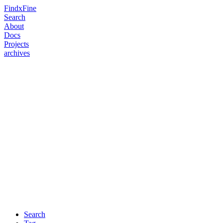
FindxFine
Search
About
Docs
Projects
archives
Search