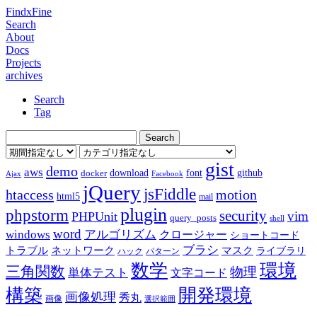
FindxFine
Search
About
Docs
Projects
archives
Search
Tag
gist
demo
aws
download
font
github
docker
Ajax
Facebook
jQuery
jsFiddle
htaccess
motion
html5
mail
plugin
phpstorm
security
vim
PHPUnit
query_posts
shell
word
アルゴリズム
windows
クロージャー
ショートコード
ブラシ
トラブル
ネットワーク
マスク
ライブラリ
ハック
パターン
数学
環境
三角関数
物理
単体テスト
文字コード
構築
開発環境
画像処理
秀丸
画像
選択範囲