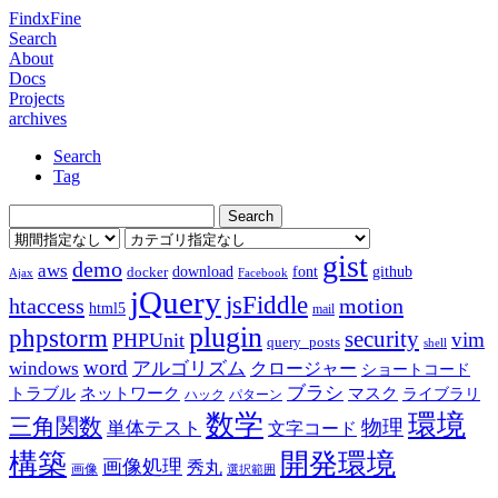
FindxFine
Search
About
Docs
Projects
archives
Search
Tag
gist
demo
aws
download
font
github
docker
Ajax
Facebook
jQuery
jsFiddle
htaccess
motion
html5
mail
plugin
phpstorm
security
vim
PHPUnit
query_posts
shell
word
アルゴリズム
windows
クロージャー
ショートコード
ブラシ
トラブル
ネットワーク
マスク
ライブラリ
ハック
パターン
数学
環境
三角関数
物理
単体テスト
文字コード
構築
開発環境
画像処理
秀丸
画像
選択範囲