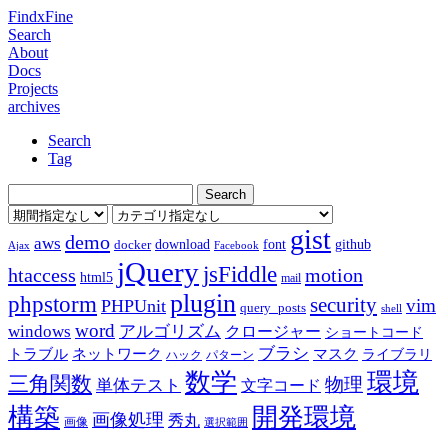
FindxFine
Search
About
Docs
Projects
archives
Search
Tag
gist
demo
aws
download
font
github
docker
Ajax
Facebook
jQuery
jsFiddle
htaccess
motion
html5
mail
plugin
phpstorm
security
vim
PHPUnit
query_posts
shell
word
アルゴリズム
windows
クロージャー
ショートコード
ブラシ
トラブル
ネットワーク
マスク
ライブラリ
ハック
パターン
数学
環境
三角関数
物理
単体テスト
文字コード
構築
開発環境
画像処理
秀丸
画像
選択範囲