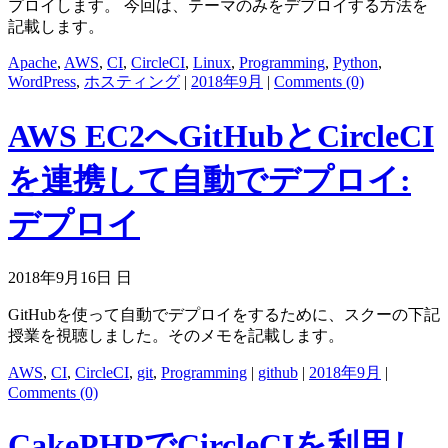
プロイします。 今回は、テーマのみをデプロイする方法を
記載します。
Apache
,
AWS
,
CI
,
CircleCI
,
Linux
,
Programming
,
Python
,
WordPress
,
ホスティング
|
2018年9月
|
Comments (0)
AWS EC2へGitHubとCircleCI
を連携して自動でデプロイ:
デプロイ
2018年9月16日 日
GitHubを使って自動でデプロイをするために、スクーの下記
授業を視聴しました。そのメモを記載します。
AWS
,
CI
,
CircleCI
,
git
,
Programming
|
github
|
2018年9月
|
Comments (0)
CakePHPでCircleCIを利用し