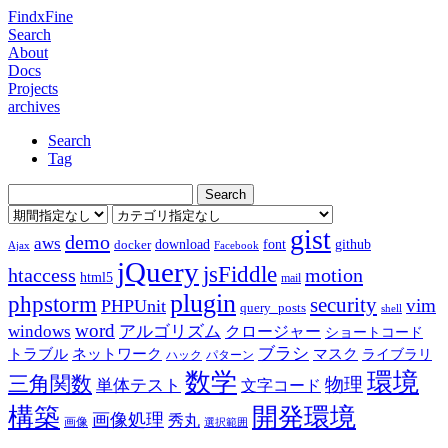
FindxFine
Search
About
Docs
Projects
archives
Search
Tag
gist
demo
aws
download
font
github
docker
Ajax
Facebook
jQuery
jsFiddle
htaccess
motion
html5
mail
plugin
phpstorm
security
vim
PHPUnit
query_posts
shell
word
アルゴリズム
windows
クロージャー
ショートコード
ブラシ
トラブル
ネットワーク
マスク
ライブラリ
ハック
パターン
数学
環境
三角関数
物理
単体テスト
文字コード
構築
開発環境
画像処理
秀丸
画像
選択範囲