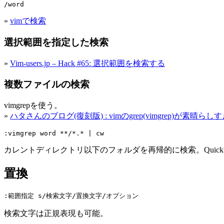
/word
»
vimで検索
選択範囲を指定した検索
»
Vim-users.jp – Hack #65: 選択範囲を検索する
複数ファイルの検索
vimgrepを使う。
»
ハタさんのブログ(復刻版) : vimのgrep(vimgrep)が素晴ら
:vimgrep word **/*.* | cw
カレントディレクトリ以下のフォルダを再帰的に検索。QuickFi
置換
:範囲指定 s/検索文字/置換文字/オプション
検索文字は正規表現も可能。