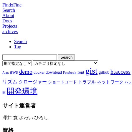
FindxFine
Search
About
Docs
Projects
archives
Search
Tag
gist
demo
htaccess
aws
download
font
github
docker
Ajax
Facebook
リズム
クロージャー
ショートコード
トラブル
ネットワーク
ハッ
開発環境
囲
サイト運営者
澤井 寛 さわい ひろし
資格