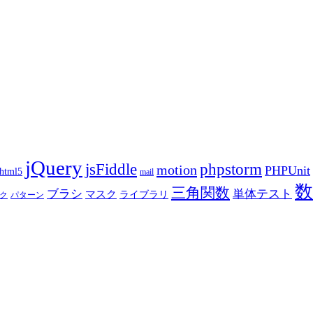
jQuery
phpstorm
jsFiddle
motion
PHPUnit
html5
mail
数
三角関数
ブラシ
単体テスト
マスク
ライブラリ
ク
パターン