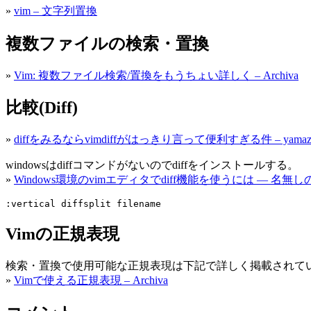
»
vim – 文字列置換
複数ファイルの検索・置換
»
Vim: 複数ファイル検索/置換をもうちょい詳しく – Archiva
比較(Diff)
»
diffをみるならvimdiffがはっきり言って便利すぎる件 – ya
windowsはdiffコマンドがないのでdiffをインストールする。
»
Windows環境のvimエディタでdiff機能を使うには — 名無し
:vertical diffsplit filename
Vimの正規表現
検索・置換で使用可能な正規表現は下記で詳しく掲載されて
»
Vimで使える正規表現 – Archiva