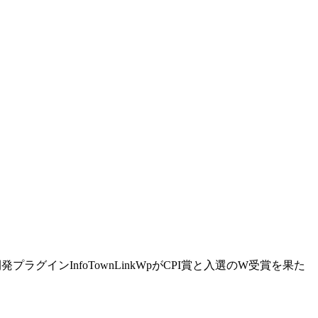
プラグインInfoTownLinkWpがCPI賞と入選のW受賞を果た