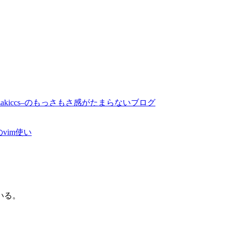
mazakiccs–のもっさもさ感がたまらないブログ
のvim使い
いる。