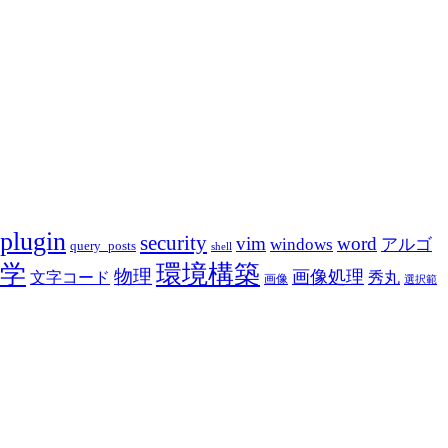
plugin
security
vim
word
アルゴ
windows
query_posts
shell
学
環境構築
物理
画像処理
文字コード
秀丸
画像
選択範