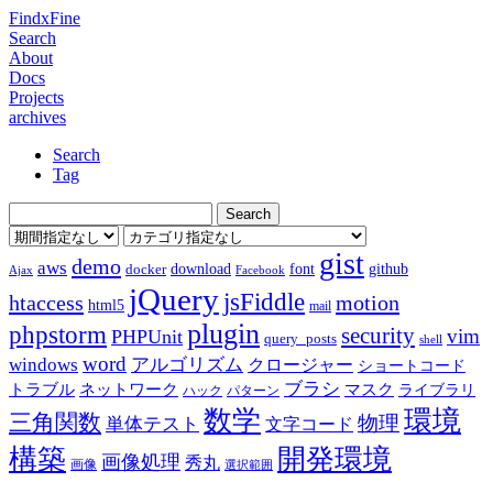
FindxFine
Search
About
Docs
Projects
archives
Search
Tag
gist
demo
aws
download
font
github
docker
Ajax
Facebook
jQuery
jsFiddle
htaccess
motion
html5
mail
plugin
phpstorm
security
vim
PHPUnit
query_posts
shell
word
アルゴリズム
windows
クロージャー
ショートコード
ブラシ
トラブル
ネットワーク
マスク
ライブラリ
ハック
パターン
数学
環境
三角関数
物理
単体テスト
文字コード
構築
開発環境
画像処理
秀丸
画像
選択範囲