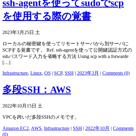
ssh-agentを使ってsudoでscp
を使用する際の覚書
2023年3月25日 土
ローカルの秘密鍵を使ってリモートサーバから別サーバに
SCPする覚書です。 Ref. ssh-agentを使って公開鍵認証方式の
sshパスワード入力を省略する方法 Using scp with a forwarde
[…]
Infrastructure
,
Linux
,
OS
|
SCP
,
SSH
|
2023年3月
|
Comments (0)
多段SSH：AWS
2022年10月15日 土
VPCを跨いだ多段SSHのメモです。
Amazon EC2
,
AWS
,
Infrastructure
|
SSH
|
2022年10月
|
Comments
(0)