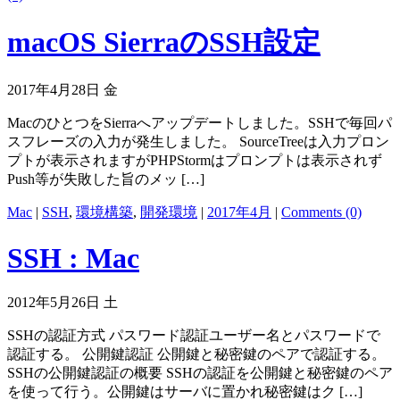
macOS SierraのSSH設定
2017年4月28日 金
MacのひとつをSierraへアップデートしました。SSHで毎回パ
スフレーズの入力が発生しました。 SourceTreeは入力プロン
プトが表示されますがPHPStormはプロンプトは表示されず
Push等が失敗した旨のメッ […]
Mac
|
SSH
,
環境構築
,
開発環境
|
2017年4月
|
Comments (0)
SSH : Mac
2012年5月26日 土
SSHの認証方式 パスワード認証ユーザー名とパスワードで
認証する。 公開鍵認証 公開鍵と秘密鍵のペアで認証する。
SSHの公開鍵認証の概要 SSHの認証を公開鍵と秘密鍵のペア
を使って行う。公開鍵はサーバに置かれ秘密鍵はク […]