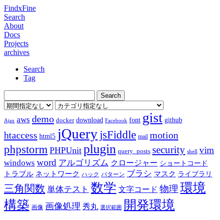
FindxFine
Search
About
Docs
Projects
archives
Search
Tag
gist
demo
aws
download
font
github
docker
Ajax
Facebook
jQuery
jsFiddle
htaccess
motion
html5
mail
plugin
phpstorm
security
vim
PHPUnit
query_posts
shell
word
アルゴリズム
windows
クロージャー
ショートコード
ブラシ
トラブル
ネットワーク
マスク
ライブラリ
ハック
パターン
数学
環境
三角関数
物理
単体テスト
文字コード
構築
開発環境
画像処理
秀丸
画像
選択範囲