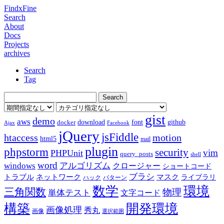
FindxFine
Search
About
Docs
Projects
archives
Search
Tag
gist
demo
aws
download
font
github
docker
Ajax
Facebook
jQuery
jsFiddle
htaccess
motion
html5
mail
plugin
phpstorm
security
vim
PHPUnit
query_posts
shell
word
アルゴリズム
windows
クロージャー
ショートコード
ブラシ
トラブル
ネットワーク
マスク
ライブラリ
ハック
パターン
数学
環境
三角関数
物理
単体テスト
文字コード
構築
開発環境
画像処理
秀丸
画像
選択範囲