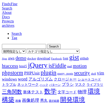
FindxFine
Search
About
Docs
Projects
archives
Search
Tag
gist
demo
aws
download
font
github
docker
Ajax
Facebook
jQuery
jsFiddle
htaccess
motion
html5
mail
plugin
phpstorm
security
vim
PHPUnit
query_posts
shell
word
アルゴリズム
windows
クロージャー
ショートコード
ブラシ
トラブル
ネットワーク
マスク
ライブラリ
ハック
パターン
数学
環境
三角関数
物理
単体テスト
文字コード
構築
開発環境
画像処理
秀丸
画像
選択範囲