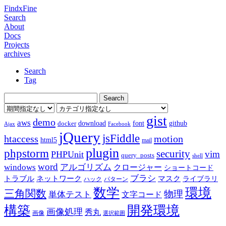
FindxFine
Search
About
Docs
Projects
archives
Search
Tag
gist
demo
aws
download
font
github
docker
Ajax
Facebook
jQuery
jsFiddle
htaccess
motion
html5
mail
plugin
phpstorm
security
vim
PHPUnit
query_posts
shell
word
アルゴリズム
windows
クロージャー
ショートコード
ブラシ
トラブル
ネットワーク
マスク
ライブラリ
ハック
パターン
数学
環境
三角関数
物理
単体テスト
文字コード
構築
開発環境
画像処理
秀丸
画像
選択範囲