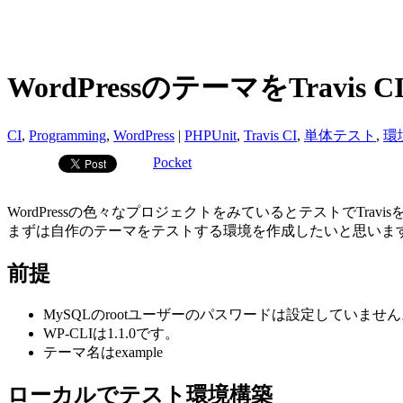
WordPressのテーマをTravis C
CI
,
Programming
,
WordPress
|
PHPUnit
,
Travis CI
,
単体テスト
,
環
Pocket
WordPressの色々なプロジェクトをみているとテストでTrav
まずは自作のテーマをテストする環境を作成したいと思いま
前提
MySQLのrootユーザーのパスワードは設定していませ
WP-CLIは1.1.0です。
テーマ名はexample
ローカルでテスト環境構築