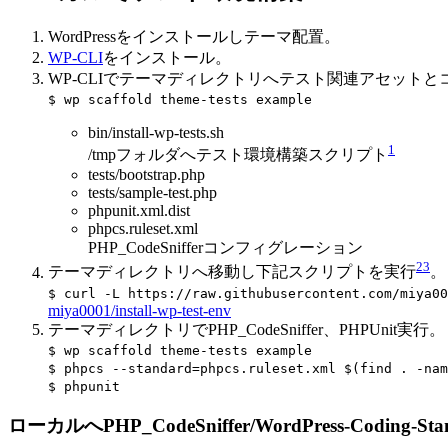
WordPressをインストールしテーマ配置。
WP-CLI
をインストール。
WP-CLIでテーマディレクトリへテスト関連アセットとコーデ
$ wp scaffold theme-tests example
bin/install-wp-tests.sh
1
/tmpフォルダへテスト環境構築スクリプト
tests/bootstrap.php
tests/sample-test.php
phpunit.xml.dist
phpcs.ruleset.xml
PHP_CodeSnifferコンフィグレーション
2
3
テーマディレクトリへ移動し下記スクリプトを実行
。
$ curl -L https://raw.githubusercontent.com/miya0
miya0001/install-wp-test-env
テーマディレクトリでPHP_CodeSniffer、PHPUnit実行。
$ wp scaffold theme-tests example
$ phpcs --standard=phpcs.ruleset.xml $(find . -nam
$ phpunit
ローカルへPHP_CodeSniffer/WordPress-Coding-