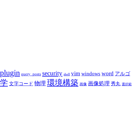
plugin
security
vim
word
アルゴ
windows
query_posts
shell
学
環境構築
物理
画像処理
文字コード
秀丸
画像
選択範