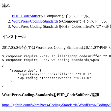
流れ
PHP_CodeSniffer
をComposerでインストール。
WordPress-Coding-Standards
をComposerでインストール。
WordPress-Coding-StandardsをPHP_Codesnifferのパス
インストール
2017.05.04時点ではWordPress-Coding-Standardsは0.11.0で
$ composer require --dev squizlabs/php_codesniffer ^2.8
{

    "require-dev": {

        "squizlabs/php_codesniffer": "^2.8.1",

        "wp-coding-standards/wpcs": "^0.11.0"   

    }

WordPress-Coding-StandardsをPHP_CodeSnifferへ追加
https://github.com/WordPress-Coding-Standards/WordPress-Coding-S