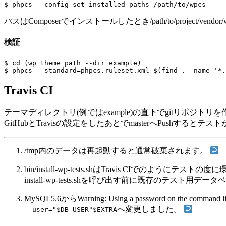
パスはComposerでインストールしたとき/path/to/project/vendor/w
検証
$ cd (wp theme path --dir example)

Travis CI
テーマディレクトリ(例ではexample)の直下でgitリポジト
GitHubとTravisの設定をしたあとでmasterへPushすると
/tmp内のデータは再起動すると通常破棄されます。
bin/install-wp-tests.shはTravis 
install-wp-tests.shを呼び出す前に既存のテスト
MySQL5.6からWarning: Using a password on the command l
へ変更しました。
--user="$DB_USER"$EXTRA