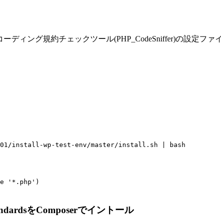
ィング規約チェックツール(PHP_CodeSniffer)の設定フ
001/install-wp-test-env/master/install.sh | bash
e '*.php')
StandardsをComposerでイントール