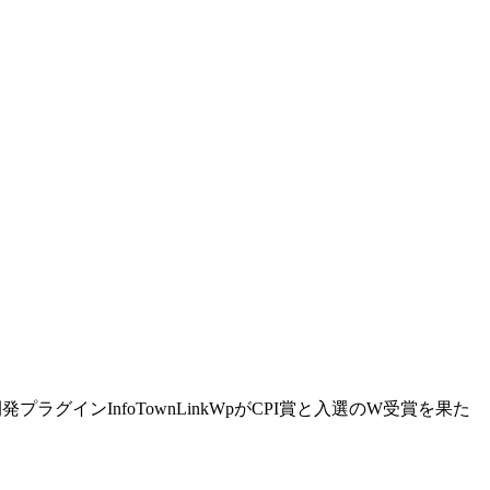
プラグインInfoTownLinkWpがCPI賞と入選のW受賞を果た