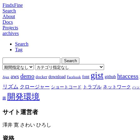
FindxFine
Search
About
Docs
Projects
archives
Search
Tag
gist
demo
htaccess
aws
download
font
github
docker
Ajax
Facebook
リズム
クロージャー
ショートコード
トラブル
ネットワーク
ハッ
開発環境
囲
サイト運営者
澤井 寛 さわい ひろし
資格