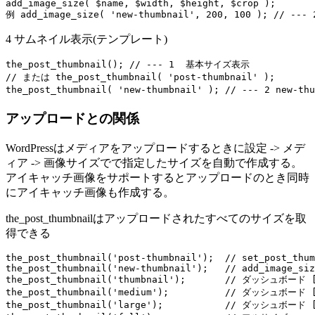
add_image_size( $name, $width, $height, $crop );

4 サムネイル表示(テンプレート)
the_post_thumbnail(); // --- 1  基本サイズ表示

// または the_post_thumbnail( 'post-thumbnail' );

アップロードとの関係
WordPressはメディアをアップロードするときに設定 -> メデ
ィア -> 画像サイズでで指定したサイズを自動で作成する。
アイキャッチ画像をサポートするとアップロードのとき同時
にアイキャッチ画像も作成する。
the_post_thumbnailはアップロードされたすべてのサイズを取
得できる
the_post_thumbnail('post-thumbnail');  // set_post_thum
the_post_thumbnail('new-thumbnail');   // add_image_siz
the_post_thumbnail('thumbnail');       // ダッシュ
the_post_thumbnail('medium');          // ダッシュボ
the_post_thumbnail('large');           // ダッシュボ