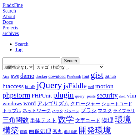
FindxFine
Search
About
Docs
Projects
archives
Search
Tag
gist
demo
aws
download
font
github
docker
Ajax
Facebook
jQuery
jsFiddle
htaccess
motion
html5
mail
plugin
phpstorm
security
vim
PHPUnit
query_posts
shell
word
アルゴリズム
windows
クロージャー
ショートコード
ブラシ
トラブル
ネットワーク
マスク
ライブラリ
ハック
パターン
数学
環境
三角関数
物理
単体テスト
文字コード
構築
開発環境
画像処理
秀丸
画像
選択範囲