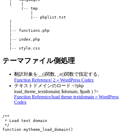
   |    |

        |-- tmp

            |

            |-- phplist.txt

   |

   |

   |-- functions.php

   |

   |-- index.php

   |

テーマファイル側処理
翻訳対象を__()関数, _e()関数で指定する。
Function Reference/ 2 « WordPress Codex
テキストドメインのロード <?php
load_theme_textdomain( $domain, $path ) ?>
Function Reference/load theme textdomain « WordPress
Codex
/**

 * Load text domain

 */

function mytheme_load_domain()
