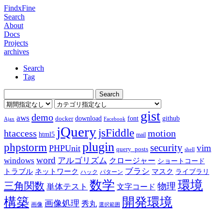
FindxFine
Search
About
Docs
Projects
archives
Search
Tag
gist
demo
aws
download
font
github
docker
Ajax
Facebook
jQuery
jsFiddle
htaccess
motion
html5
mail
plugin
phpstorm
security
vim
PHPUnit
query_posts
shell
word
アルゴリズム
windows
クロージャー
ショートコード
ブラシ
トラブル
ネットワーク
マスク
ライブラリ
ハック
パターン
数学
環境
三角関数
物理
単体テスト
文字コード
構築
開発環境
画像処理
秀丸
画像
選択範囲