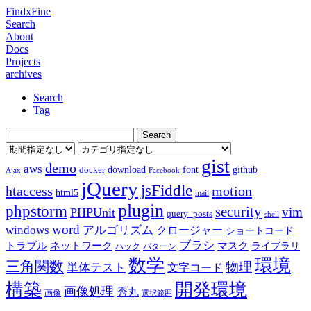
FindxFine
Search
About
Docs
Projects
archives
Search
Tag
gist
demo
aws
download
font
github
docker
Ajax
Facebook
jQuery
jsFiddle
htaccess
motion
html5
mail
plugin
phpstorm
security
vim
PHPUnit
query_posts
shell
word
アルゴリズム
windows
クロージャー
ショートコード
ブラシ
トラブル
ネットワーク
マスク
ライブラリ
ハック
パターン
数学
環境
三角関数
物理
単体テスト
文字コード
構築
開発環境
画像処理
秀丸
画像
選択範囲