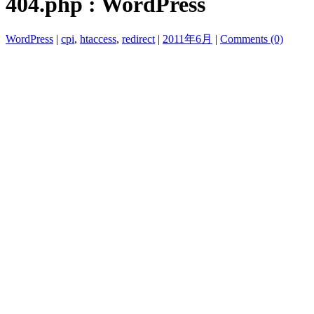
404.php : WordPress
WordPress
|
cpi
,
htaccess
,
redirect
|
2011年6月
|
Comments (0)