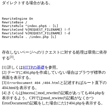
ダイレクトする場合がある。
RewriteEngine On

RewriteBase /

RewriteRule ^index.php$ - [L]

RewriteCond %{REQUEST_FILENAME} !-f

RewriteCond %{REQUEST_FILENAME} !-d

存在しないページへのリクエストに対する処理は環境に依存
[3]
する
。
[1] 詳しくは
HTTPの基礎
を参照。
[2] テーマに404.phpを作成していない場合はブラウザ標準の
画面を表示する。
[3]
と記述すればルート直下の
ErrorDocument 404 /404.html
404.htmlを表示する。
[4] さくらはhtacessにmod_rewriteの記載があっても404.phpを
表示するよう。CPIではmod_rewirteの記載がなくかつ
ErrorDocumentの記載をした場合にだけ404.phpを表示する。