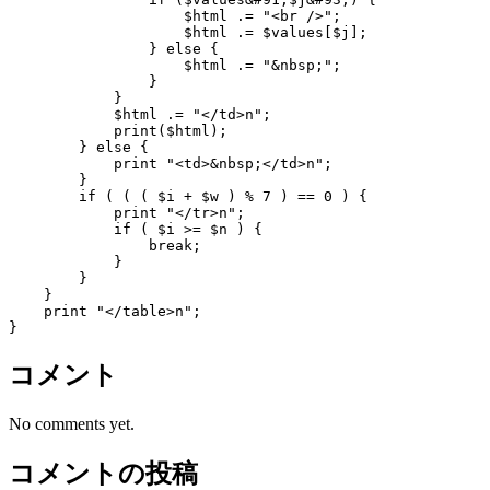
                    $html .= "<br />";

                    $html .= $values[$j];

                } else {

                    $html .= "&nbsp;";

                }

            }

            $html .= "</td>n"; 

            print($html);

        } else {

            print "<td>&nbsp;</td>n";

        }

        if ( ( ( $i + $w ) % 7 ) == 0 ) {

            print "</tr>n";

            if ( $i >= $n ) {

                break;

            }

        }

    }

    print "</table>n";

コメント
No comments yet.
コメントの投稿