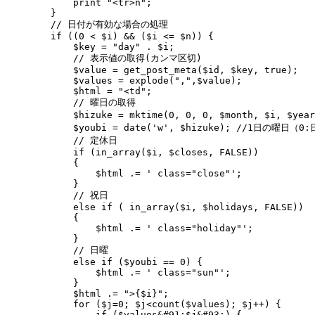
            print "<tr>n";

        }

        // 日付が有効な場合の処理

        if ((0 < $i) && ($i <= $n)) {

            $key = "day" . $i;

            // 表示値の取得(カンマ区切)

            $value = get_post_meta($id, $key, true);

            $values = explode(",",$value);

            $html = "<td";

            // 曜日の取得

            $hizuke = mktime(0, 0, 0, $month, $i, $yea
            $youbi = date('w', $hizuke); //1日の曜日（0
            // 定休日

            if (in_array($i, $closes, FALSE))

            {

                $html .= ' class="close"';

            }

            // 祝日

            else if ( in_array($i, $holidays, FALSE))

            {

                $html .= ' class="holiday"';

            }

            // 日曜

            else if ($youbi == 0) {

                $html .= ' class="sun"';

            }

            $html .= ">{$i}";

            for ($j=0; $j<count($values); $j++) {

                if ($values&#91;$j&#93;) {
