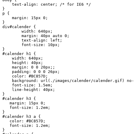
    text-align: center; /* for IE6 */

}

p {

    margin: 15px 0;

}

div#calender {

        width: 640px;

        margin: 40px auto 0;

        text-align: left;

        font-size: 10px;

}

#calender h1 {

    width: 640px;

    height: 40px;   

    margin: 0 0 20px;;

    padding: 0 0 0 26px;

    color: #BC857D;

    background: url(./images/calender/calender.gif) no-
    font-size: 1.5em;

    line-height: 40px;

}

#calender h3 {

   margin: 15px 0;

   font-size: 1.2em;

}

#calender h3 a {

   color: #BC857D;

   font-size: 1.2em;

}
