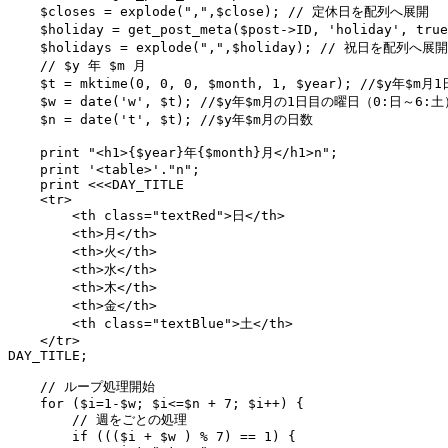
    $closes = explode(",",$close); // 定休日を配列へ展開

    $holiday = get_post_meta($post->ID, 'holiday'
    $holidays = explode(",",$holiday); // 祝日を配列へ展開

    // $y 年 $m 月

    $t = mktime(0, 0, 0, $month, 1, $year); //$y年$m月1
    $w = date('w', $t); //$y年$m月の1日目の曜日（0:日～6:土）
    $n = date('t', $t); //$y年$m月の日数

    print "<h1>{$year}年{$month}月</h1>n";

    print '<table>'."n";

    print <<<DAY_TITLE

    <tr>

        <th class="textRed">日</th>

        <th>月</th>

        <th>火</th>

        <th>水</th>

        <th>木</th>

        <th>金</th>

        <th class="textBlue">土</th>

    </tr>

DAY_TITLE;

    // ループ処理開始

    for ($i=1-$w; $i<=$n + 7; $i++) {

        // 週をごとの処理

        if ((($i + $w ) % 7) == 1) {
