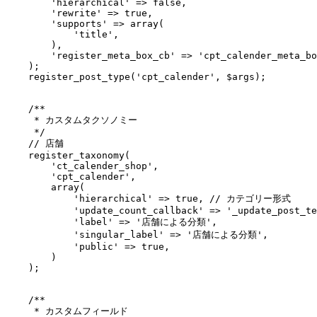
        'hierarchical' => false,

        'rewrite' => true,

        'supports' => array(

            'title', 

        ),

        'register_meta_box_cb' => 'cpt_calender_meta_bo
    );

    register_post_type('cpt_calender', $args);

    /**

     * カスタムタクソノミー

     */

    // 店舗

    register_taxonomy(

        'ct_calender_shop',

        'cpt_calender',

        array(

            'hierarchical' => true, // カテゴリー形式

            'update_count_callback' => '_update_post_te
            'label' => '店舗による分類',

            'singular_label' => '店舗による分類',

            'public' => true,

        )

    );

    /**

     * カスタムフィールド
