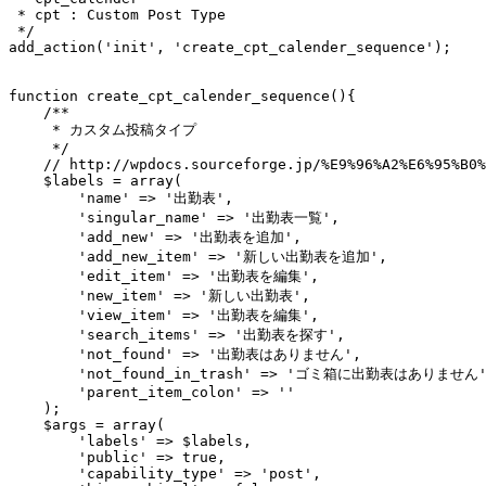
 * cpt : Custom Post Type

 */

add_action('init', 'create_cpt_calender_sequence');

function create_cpt_calender_sequence(){

    /**

     * カスタム投稿タイプ

     */

    // http://wpdocs.sourceforge.jp/%E9%96%A2%E6%95%B0%
    $labels = array(

        'name' => '出勤表',

        'singular_name' => '出勤表一覧',

        'add_new' => '出勤表を追加',

        'add_new_item' => '新しい出勤表を追加',

        'edit_item' => '出勤表を編集',

        'new_item' => '新しい出勤表',

        'view_item' => '出勤表を編集',

        'search_items' => '出勤表を探す',

        'not_found' => '出勤表はありません',

        'not_found_in_trash' => 'ゴミ箱に出勤表はありません',
        'parent_item_colon' => ''

    );    

    $args = array(

        'labels' => $labels,

        'public' => true,

        'capability_type' => 'post',
