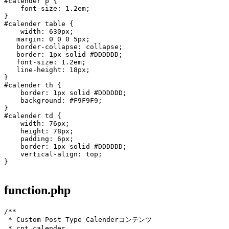
#calender p {

    font-size: 1.2em;

}

#calender table {

    width: 630px;

   margin: 0 0 0 5px;

   border-collapse: collapse;

   border: 1px solid #DDDDDD;

   font-size: 1.2em;

   line-height: 18px;

}

#calender th {

    border: 1px solid #DDDDDD;

    background: #F9F9F9;

}

#calender td {

    width: 76px;

    height: 78px;

    padding: 6px;

    border: 1px solid #DDDDDD;

    vertical-align: top;

}

function.php
/**

 * Custom Post Type Calenderコンテンツ

 * cpt_calender
