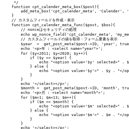
     */

    function cpt_calender_meta_box($post){

        add_meta_box('cpt_calender_meta', 'Calender', '
    }

    // カスタムフィールドを作成・表示

    function cpt_calender_meta_func($post, $box){

        // nonceはセキュリティの処理

        echo wp_nonce_field('cpt_calender_meta', 'my_me
        // カスタムフィールドの値を取得・フォーム要素を表示

        $year  =  get_post_meta($post->ID, 'year', true
        echo '<p>年 : <select name="year">';

        for ($y=2011; $y<2020; $y++){

            if ($y == $year) {

                echo "<option value='$y' selected>" . $
            } else {

                echo "<option value='$y'>" . $y . "</op
            }

        }

        echo '</select></p>';

        $month =  get_post_meta($post->ID, 'month', tru
        echo '<p>月 : <select name="month">';

        for ($m=1; $m<13; $m++){

            if ($m == $month) {

                echo "<option value='$m' selected>" . $
            } else {

                echo "<option value='$m'>" . $m . "</op
            }

        }

        echo '</select></p>';
