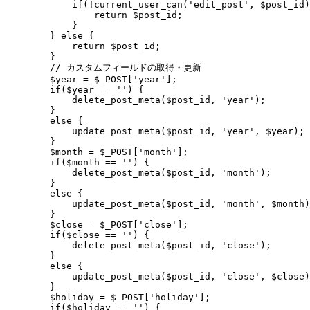
            if(!current_user_can('edit_post', $post_id)
                return $post_id;

            }

        } else {

            return $post_id;

        }

        // カスタムフィールドの取得・更新

        $year = $_POST['year'];

        if($year == '') {

            delete_post_meta($post_id, 'year');

        }

        else {

            update_post_meta($post_id, 'year', $year);

        }

        $month = $_POST['month'];

        if($month == '') {

            delete_post_meta($post_id, 'month');

        }

        else {

            update_post_meta($post_id, 'month', $month)
        }

        $close = $_POST['close'];

        if($close == '') {

            delete_post_meta($post_id, 'close');

        }

        else {

            update_post_meta($post_id, 'close', $close)
        }

        $holiday = $_POST['holiday'];

        if($holiday == '') {
