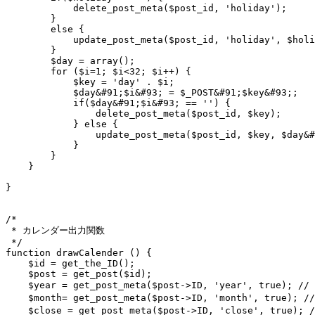
            delete_post_meta($post_id, 'holiday');

        }

        else {

            update_post_meta($post_id, 'holiday', $holi
        }

        $day = array();

        for ($i=1; $i<32; $i++) {

            $key = 'day' . $i;

            $day&#91;$i&#93; = $_POST&#91;$key&#93;;

            if($day&#91;$i&#93; == '') {

                delete_post_meta($post_id, $key);

            } else {

                update_post_meta($post_id, $key, $day&#
            }

        }

    }

}

/*

 * カレンダー出力関数

 */

function drawCalender () {

    $id = get_the_ID();

    $post = get_post($id);

    $year = get_post_meta($post->ID, 'year', true);
    $month= get_post_meta($post->ID, 'month', true)
    $close = get_post_meta($post->ID, 'close', t