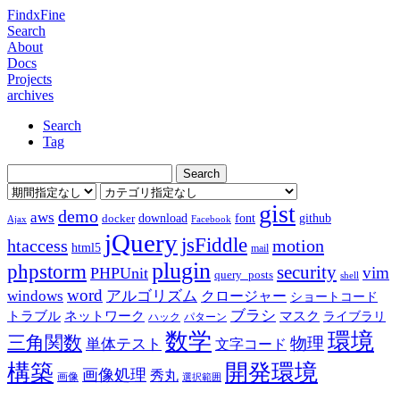
FindxFine
Search
About
Docs
Projects
archives
Search
Tag
gist
demo
aws
download
font
github
docker
Ajax
Facebook
jQuery
jsFiddle
htaccess
motion
html5
mail
plugin
phpstorm
security
vim
PHPUnit
query_posts
shell
word
アルゴリズム
windows
クロージャー
ショートコード
ブラシ
トラブル
ネットワーク
マスク
ライブラリ
ハック
パターン
数学
環境
三角関数
物理
単体テスト
文字コード
構築
開発環境
画像処理
秀丸
画像
選択範囲