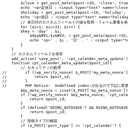
        $close = get_post_meta($post->ID, 'close', true
        echo '<p>定休日 : <input type="text" name="close"
        $holiday = get_post_meta($post->ID, 'holiday', 
        echo '<p>祝日 : <input type="text" name="holiday
        // 各日付のカスタムフィールドの値を取得・フォーム要素を表
        for ($i=1; $i<=31; $i++) {

        $key = 'day' . $i;

            $day&#91;$i&#93; = get_post_meta($post->ID,
            echo '<p>' . $i . '日' . ' : <input type="te
        }

    }

    // カスタムフィールドを保存

    add_action('save_post', 'cpt_calender_meta_update')
    function cpt_calender_meta_update($post_id){

        // セキュリティの処理

//        if (!wp_verify_nonce( $_POST['my_meta_nonce']
//            return $post_id;

//        }

//        PHP Notice:  Undefined index:が出るので下記に変更 
        $my_meta_nonce = isset($_POST['my_meta_nonce'])
        if (!wp_verify_nonce( $my_meta_nonce, 'cpt_cale
            return $post_id;

        }

        if (defined('DOING_AUTOSAVE') && DOING_AUTOSAVE
            return $post_id;

        }

        // 投稿タイプの確認

        if ($_POST['post_type'] == 'cpt_calender') {
