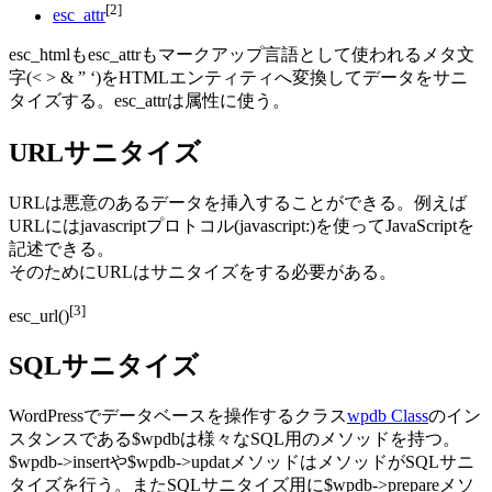
[2]
esc_attr
esc_htmlもesc_attrもマークアップ言語として使われるメタ文
字(< > & ” ‘)をHTMLエンティティへ変換してデータをサニ
タイズする。esc_attrは属性に使う。
URLサニタイズ
URLは悪意のあるデータを挿入することができる。例えば
URLにはjavascriptプロトコル(javascript:)を使ってJavaScriptを
記述できる。
そのためにURLはサニタイズをする必要がある。
[3]
esc_url()
SQLサニタイズ
WordPressでデータベースを操作するクラス
wpdb Class
のイン
スタンスである$wpdbは様々なSQL用のメソッドを持つ。
$wpdb->insertや$wpdb->updatメソッドはメソッドがSQLサニ
タイズを行う。またSQLサニタイズ用に$wpdb->prepareメソ