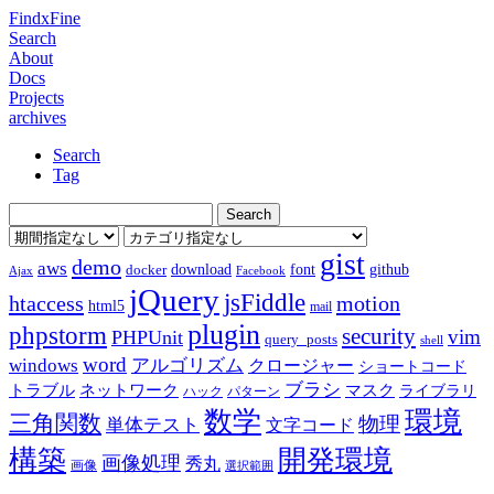
FindxFine
Search
About
Docs
Projects
archives
Search
Tag
gist
demo
aws
download
font
github
docker
Ajax
Facebook
jQuery
jsFiddle
htaccess
motion
html5
mail
plugin
phpstorm
security
vim
PHPUnit
query_posts
shell
word
アルゴリズム
windows
クロージャー
ショートコード
ブラシ
トラブル
ネットワーク
マスク
ライブラリ
ハック
パターン
数学
環境
三角関数
物理
単体テスト
文字コード
構築
開発環境
画像処理
秀丸
画像
選択範囲