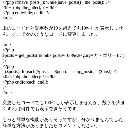
<?php if(have_posts()): while(have_posts()): the_post(); ?>
<li><?php the_title(); ?></li>
<?php endwhile; endif; ?>
</ul>
上のコードだと記事数が10を超えても10件しか表示しませ
ん。そこで次のようなコードに変更しました。
<ul>
<?php
$posts = get_posts(‘numberposts=100&category=カテゴリーID’);
?>
<?php
if($posts): foreach($posts as $post): setup_postdata($post); ?>
<li><?php the_title(); ?></li>
<?php endforeach; endif;
?>
</ul>
変更したコードでも100件しか表示しませんが、数字を大き
くすれば何件でも表示できそうです。
もっと簡単な機能がありそうですが、分かりませんでした。
簡単な方法がありましたらコメントください。