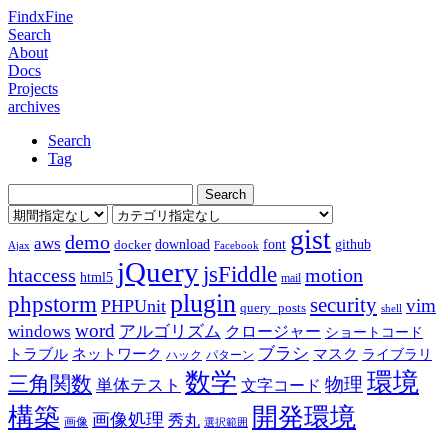
FindxFine
Search
About
Docs
Projects
archives
Search
Tag
gist
demo
aws
download
font
github
docker
Ajax
Facebook
jQuery
jsFiddle
htaccess
motion
html5
mail
plugin
phpstorm
security
vim
PHPUnit
query_posts
shell
word
アルゴリズム
windows
クロージャー
ショートコード
ブラシ
トラブル
ネットワーク
マスク
ライブラリ
ハック
パターン
数学
環境
三角関数
物理
単体テスト
文字コード
構築
開発環境
画像処理
秀丸
画像
選択範囲