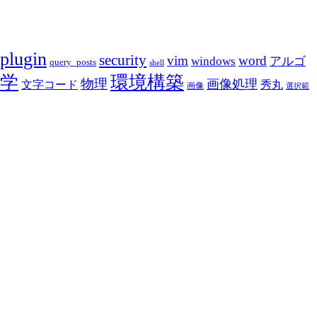
plugin
security
vim
word
アルゴ
windows
query_posts
shell
学
環境構築
物理
画像処理
文字コード
秀丸
画像
選択範