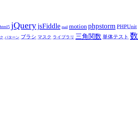
jQuery
phpstorm
jsFiddle
motion
PHPUnit
html5
mail
数
三角関数
ブラシ
単体テスト
マスク
ライブラリ
ク
パターン