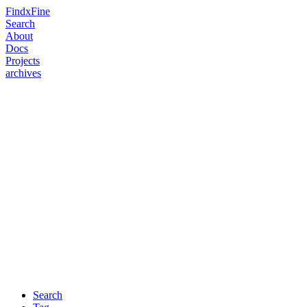
FindxFine
Search
About
Docs
Projects
archives
Search