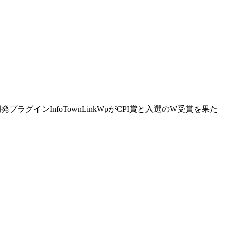
プラグインInfoTownLinkWpがCPI賞と入選のW受賞を果た