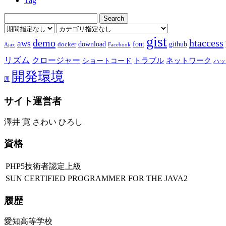
Tag
gist
demo
htaccess
aws
download
font
github
docker
Ajax
Facebook
リズム
クロージャー
ショートコード
トラブル
ネットワーク
ハッ
開発環境
囲
サイト運営者
澤井 寛 さわい ひろし
資格
PHP5技術者認定上級
SUN CERTIFIED PROGRAMMER FOR THE JAVA2
履歴
愛知高等学校