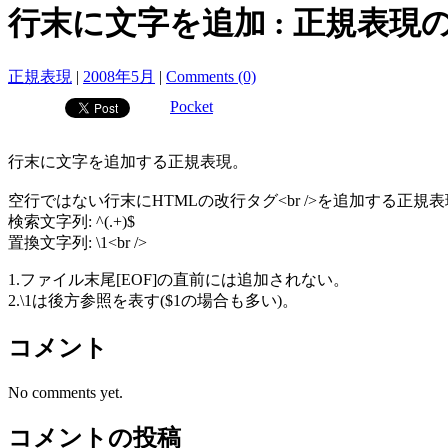
行末に文字を追加 : 正規表現
正規表現
|
2008年5月
|
Comments (0)
Pocket
行末に文字を追加する正規表現。
空行ではない行末にHTMLの改行タグ<br />を追加する正規
検索文字列: ^(.+)$
置換文字列: \1<br />
1.ファイル末尾[EOF]の直前には追加されない。
2.\1は後方参照を表す($1の場合も多い)。
コメント
No comments yet.
コメントの投稿