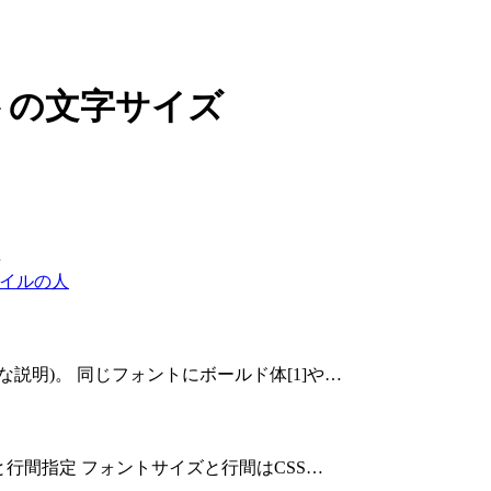
トの文字サイズ
事
モバイルの人
説明)。 同じフォントにボールド体[1]や…
と行間指定 フォントサイズと行間はCSS…