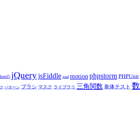
jQuery
phpstorm
jsFiddle
motion
PHPUnit
html5
mail
数
三角関数
ブラシ
単体テスト
マスク
ライブラリ
ク
パターン