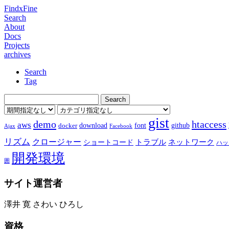
FindxFine
Search
About
Docs
Projects
archives
Search
Tag
gist
demo
htaccess
aws
download
font
github
docker
Ajax
Facebook
リズム
クロージャー
ショートコード
トラブル
ネットワーク
ハッ
開発環境
囲
サイト運営者
澤井 寛 さわい ひろし
資格