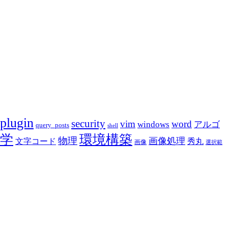
plugin
security
vim
word
アルゴ
windows
query_posts
shell
学
環境構築
物理
画像処理
文字コード
秀丸
画像
選択範