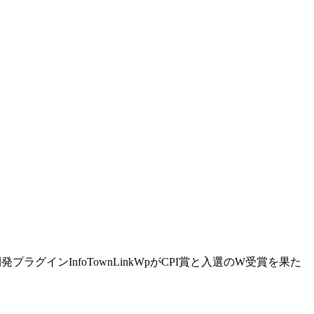
プラグインInfoTownLinkWpがCPI賞と入選のW受賞を果た