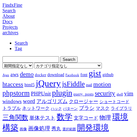
FindxFine
Search
About
Docs
Projects
archives
Search
Tag
gist
demo
aws
download
font
github
docker
Ajax
Facebook
jQuery
jsFiddle
htaccess
motion
html5
mail
plugin
phpstorm
security
vim
PHPUnit
query_posts
shell
word
アルゴリズム
windows
クロージャー
ショートコード
ブラシ
トラブル
ネットワーク
マスク
ライブラリ
ハック
パターン
数学
環境
三角関数
物理
単体テスト
文字コード
構築
開発環境
画像処理
秀丸
画像
選択範囲