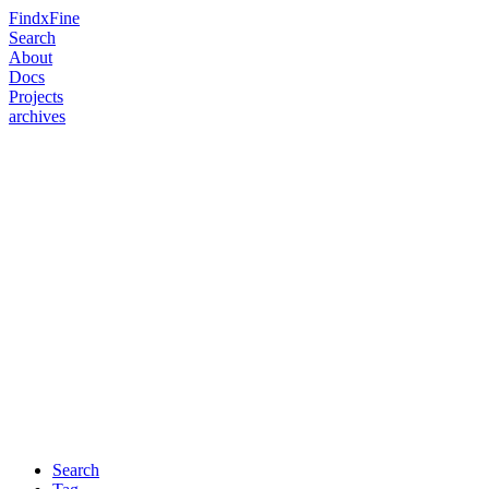
FindxFine
Search
About
Docs
Projects
archives
Search