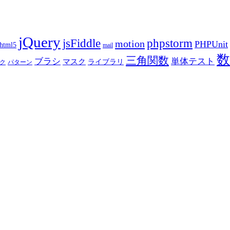
jQuery
phpstorm
jsFiddle
motion
PHPUnit
html5
mail
数
三角関数
ブラシ
単体テスト
マスク
ライブラリ
ク
パターン