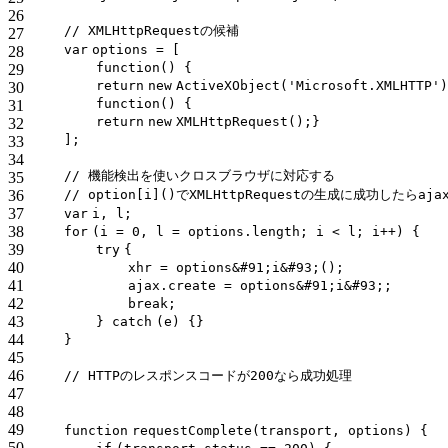
26
// XMLHttpRequestの候補
27
var
options = [
28
function
() {
29
return
new
ActiveXObject(
'Microsoft.XMLHTTP'
)
30
function
() {
31
return
new
XMLHttpRequest();}
32
];
33
34
// 機能検出を使いクロスブラウザに対応する
35
36
// option[i]()でXMLHttpRequestの生成に成功したらaja
37
var
i, l;
38
for
(i = 0, l = options.length; i < l; i++) {
39
try
{
40
xhr = options&
#91;i&#93;();
41
ajax.create = options&
#91;i&#93;;
42
break
;
43
}
catch
(e) {}
44
}
45
46
// HTTPのレスポンスコードが200なら成功処理
47
48
49
function
requestComplete(transport, options) {
50