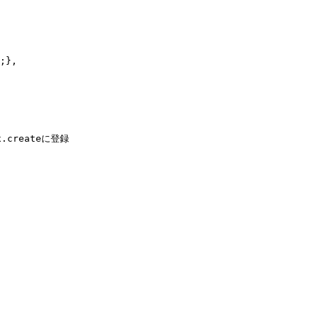
;},
x.createに登録