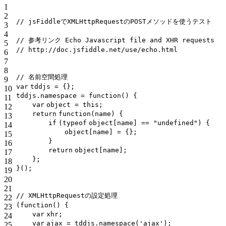
1
2
// jsFiddleでXMLHttpRequestのPOSTメソッドを使うテスト
3
4
// 参考リンク Echo Javascript file and XHR requests
5
// http://doc.jsfiddle.net/use/echo.html
6
7
8
// 名前空間処理
9
var
tddjs = {};
10
tddjs.namespace =
function
() {
11
var
object =
this
;
12
return
function
(name) {
13
if
(
typeof
object[name] ==
"undefined"
) {
14
object[name] = {};
15
}
16
return
object[name];
17
};
18
}();
19
20
21
// XMLHttpRequestの設定処理
22
(
function
() {
23
var
xhr;
24
var
ajax = tddjs.namespace(
'ajax'
);
25