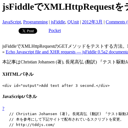
jsFiddleでXMLHttpRequestをテ
JavaScript
,
Programming
|
jsFiddle
,
QUnit
|
2012年3月
|
Comments (
Pocket
jsFiddleでXMLHttpRequestのGETメソッドをテストす
»
Echo Javascript file and XHR requests — jsFiddle 0.5a2 documenta
本記事はChristian Johansen (著), 長尾高弘 (翻訳) 『テス
XHTMLパネル
<div id="output">Add text after 3 second.</div>
JavaScriptパネル
?
// Christian Johansen (著), 長尾高弘 (翻訳) 『テスト駆動Ja
// 本を参考にして下記サイトで配布されているスクリプトを変更。
// http://tddjs.com/