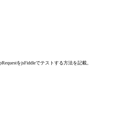
tpRequestをjsFiddleでテストする方法を記載。