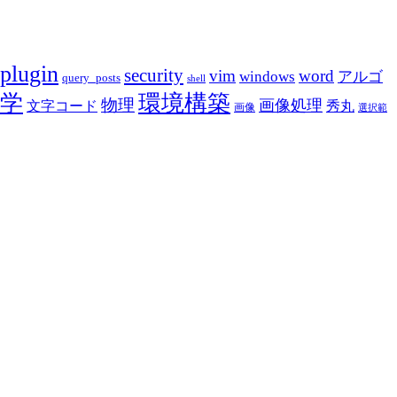
plugin
security
vim
word
アルゴ
windows
query_posts
shell
学
環境構築
物理
画像処理
文字コード
秀丸
画像
選択範