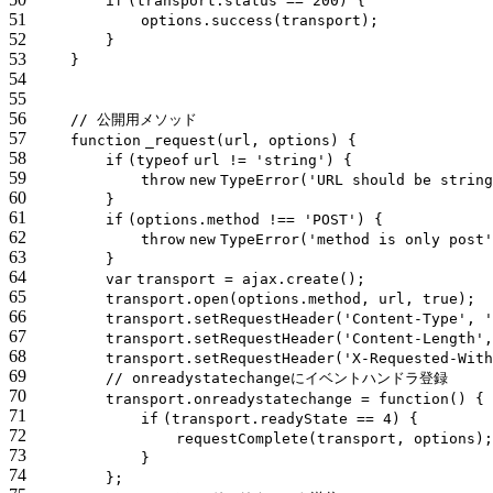
if
(transport.status == 200) {
51
options.success(transport);
52
}
53
}
54
55
56
// 公開用メソッド
57
function
_request(url, options) {
58
if
(
typeof
url !=
'string'
) {
59
throw
new
TypeError(
'URL should be string
60
}
61
if
(options.method !==
'POST'
) {
62
throw
new
TypeError(
'method is only post'
63
}
64
var
transport = ajax.create();
65
transport.open(options.method, url,
true
);
66
transport.setRequestHeader(
'Content-Type'
,
'
67
transport.setRequestHeader(
'Content-Length'
,
68
transport.setRequestHeader(
'X-Requested-With
69
// onreadystatechangeにイベントハンドラ登録
70
transport.onreadystatechange =
function
() {
71
if
(transport.readyState == 4) {
72
requestComplete(transport, options);
73
}
74
};