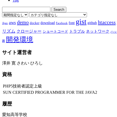
Tag
gist
demo
htaccess
aws
download
font
github
docker
Ajax
Facebook
リズム
クロージャー
ショートコード
トラブル
ネットワーク
ハッ
開発環境
囲
サイト運営者
澤井 寛 さわい ひろし
資格
PHP5技術者認定上級
SUN CERTIFIED PROGRAMMER FOR THE JAVA2
履歴
愛知高等学校