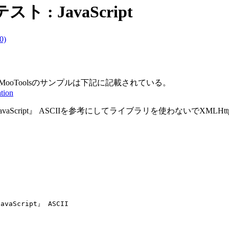
スト : JavaScript
0)
る方法。MooToolsのサンプルは下記に記載されている。
tion
ト駆動JavaScript』 ASCIIを参考にしてライブラリを使わないでXMLHt
vaScript』 ASCII