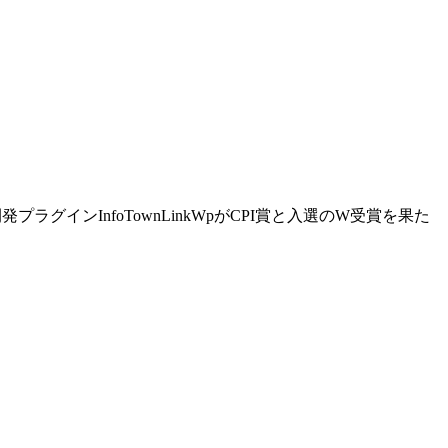
プラグインInfoTownLinkWpがCPI賞と入選のW受賞を果た