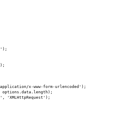
'
);
);
application/x-www-form-urlencoded'
);
 options.data.length);
'
,
'XMLHttpRequest'
);